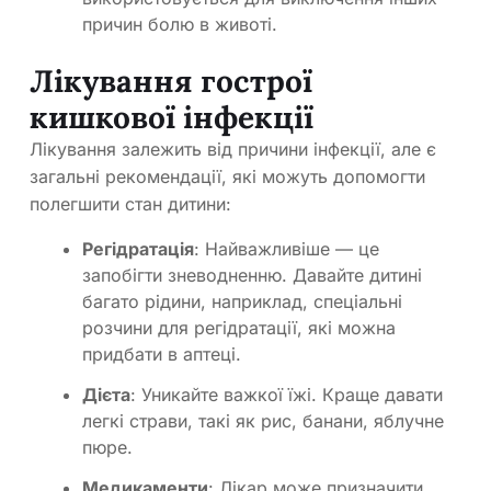
причин болю в животі.
Лікування гострої
кишкової інфекції
Лікування залежить від причини інфекції, але є
загальні рекомендації, які можуть допомогти
полегшити стан дитини:
Регідратація
: Найважливіше — це
запобігти зневодненню. Давайте дитині
багато рідини, наприклад, спеціальні
розчини для регідратації, які можна
придбати в аптеці.
Дієта
: Уникайте важкої їжі. Краще давати
легкі страви, такі як рис, банани, яблучне
пюре.
Медикаменти
: Лікар може призначити