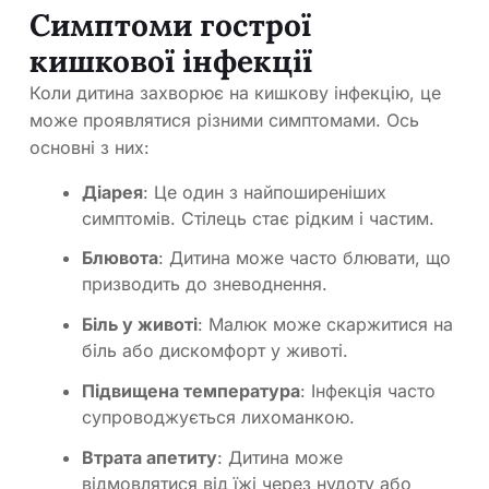
Симптоми гострої
кишкової інфекції
Коли дитина захворює на кишкову інфекцію, це
може проявлятися різними симптомами. Ось
основні з них:
Діарея
: Це один з найпоширеніших
симптомів. Стілець стає рідким і частим.
Блювота
: Дитина може часто блювати, що
призводить до зневоднення.
Біль у животі
: Малюк може скаржитися на
біль або дискомфорт у животі.
Підвищена температура
: Інфекція часто
супроводжується лихоманкою.
Втрата апетиту
: Дитина може
відмовлятися від їжі через нудоту або