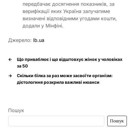
передбачає досягнення показників, за
верифікації яких Україна залучатиме
визначені відповідними угодами кошти,
додали у Мінфіні.
Джерело:
lb.ua
←
Що приваблює і що відштовхує жінок у чоловіках
за 50
→
Скільки білка за раз може засвоїти організм:
дієтологиня розкрила важливі нюанси
Пошук
Пошук