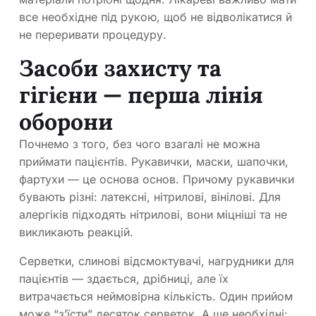
все необхідне під рукою, щоб не відволікатися й
не переривати процедуру.
Засоби захисту та
гігієни — перша лінія
оборони
Почнемо з того, без чого взагалі не можна
приймати пацієнтів. Рукавички, маски, шапочки,
фартухи — це основа основ. Причому рукавички
бувають різні: латексні, нітрилові, вінілові. Для
алергіків підходять нітрилові, вони міцніші та не
викликають реакцій.
Серветки, слинові відсмоктувачі, нагрудники для
пацієнтів — здається, дрібниці, але їх
витрачається неймовірна кількість. Один прийом
може “з’їсти” десяток серветок. А ще необхідні: