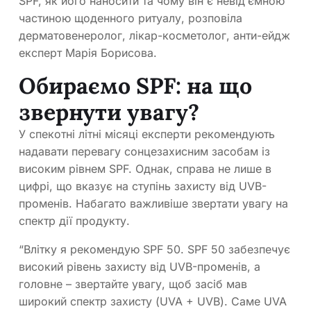
SPF, як його наносити та чому він є невід’ємною
частиною щоденного ритуалу, розповіла
дерматовенеролог, лікар-косметолог, анти-ейдж
експерт Марія Борисова.
Обираємо SPF: на що
звернути увагу?
У спекотні літні місяці експерти рекомендують
надавати перевагу сонцезахисним засобам із
високим рівнем SPF. Однак, справа не лише в
цифрі, що вказує на ступінь захисту від UVB-
променів. Набагато важливіше звертати увагу на
спектр дії продукту.
“Влітку я рекомендую SPF 50. SPF 50 забезпечує
високий рівень захисту від UVB-променів, а
головне – звертайте увагу, щоб засіб мав
широкий спектр захисту (UVA + UVB). Саме UVA