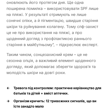
оновлюють його протягом дня. Ще одна
поширена помилка – використовувати SPF лише
на пляжі. У результаті отримують не лише
сонячні опіки, а й пігментацію, швидше старіння
шкіри та руйнування колагену. Тому спф-захист
це не про використання на пляжі, а про
щоденний догляд з профілактикою раннього
старіння в майбутньому”, – підкреслює експерт.
Таким чином, сонцезахисний крем – це не
сезонна опція, а важливий елемент щоденного
догляду, який допомагає зберегти здоров’я та
молодість шкіри на довгі роки.
←
Тревога під контролем: практичне керівництво для
батьків та дітей + вміст аптечки.
→
Організм кричить: 12 тривожних сигналів, що ви
їсте занадто мало