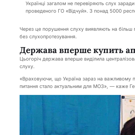
Українці загалом не перевіряють слух заради
проведеного ГО «Відчуй». З понад 5000 респо
Через це порушення слуху виявляють на більш пі
без слухопротезування.
Держава вперше купить ап
Цьогоріч держава вперше виділила централізов
слуху.
«Враховуючи, що Україна зараз на важливому п
питання стало актуальним для МОЗ», — каже Г