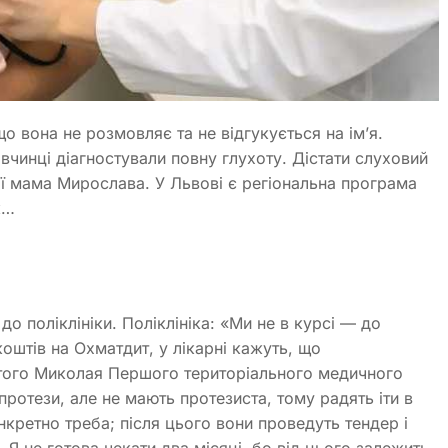
о вона не розмовляє та не відгукується на ім’я.
івчинці діагностували повну глухоту. Дістати слуховий
її мама Мирослава. У Львові є регіональна програма
к…
г
до поліклініки. Поліклініка: «Ми не в курсі — до
оштів на Охматдит, у лікарні кажуть, що
ятого Миколая Першого територіального медичного
ротези, але не мають протезиста, тому радять іти в
нкретно треба; після цього вони проведуть тендер і