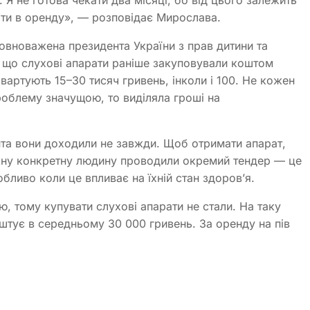
 Я не готова чекати два місяці, бо від цього залежить
ати в оренду», — розповідає Мирослава.
овноважена президента України з прав дитини та
є, що слухові апарати раніше закуповували коштом
вартують 15–30 тисяч гривень, інколи і 100. Не кожен
роблему значущою, то виділяла гроші на
єнта вони доходили не завжди. Щоб отримати апарат,
жну конкретну людину проводили окремий тендер — це
собливо коли це впливає на їхній стан здоров’я.
, тому купувати слухові апарати не стали. На таку
оштує в середньому 30 000 гривень. За оренду на пів