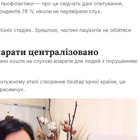
 профілактики — про це свідчать дані опитування,
ндентів 78 % ніколи не перевіряли слух.
зніх стадіях. Зрештою, частині пацієнтів не обійтися
арати централізовано
ано кошти на слухові апарати для людей з порушенням
отужному етапі створення безбар’єрної країни, це
ерасимчук.