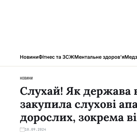
Новини
Фітнес та ЗСЖ
Ментальне здоров’я
Медз
НОВИНИ
Слухай! Як держава 
закупила слухові апа
дорослих, зокрема в
10.09.2024