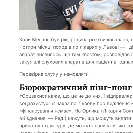
Коли Меланії був рік, родина розхвилювалася, щ
Чотири місяці походів по лікарях у Львові — і д
апарат виявилось іще тим квестом, розповідає 
закупівлі слухових апаратів для пацієнтів, одна
Перевірка слуху у немовляти
Бюрократичний пінг-пон
«Соцзахист каже, що це не до них, і відправляє 
соцзахисту». Є наказ по Львову про виділення к
«фінансування немає». На Орлика (Лікарня Св
об’єднання. — Ред.) кажуть, що можуть видати п
приватну структуру, де можуть написати, які ко