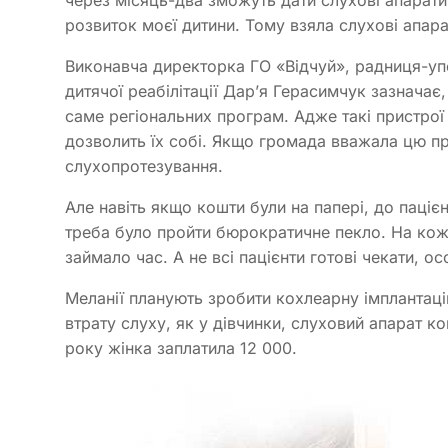
через місяць-два зможуть дати слухові апарати.
розвиток моєї дитини. Тому взяла слухові апар
Виконавча директорка ГО «Відчуй», радниця-уп
дитячої реабілітації Дар’я Герасимчук зазнача
саме регіональних програм. Адже такі пристрої 
дозволить їх собі. Якщо громада вважала цю п
слухопротезування.
Але навіть якщо кошти були на папері, до паці
треба було пройти бюрократичне пекло. На ко
займало час. А не всі пацієнти готові чекати, о
Меланії планують зробити кохлеарну імплантацію
втрату слуху, як у дівчинки, слуховий апарат к
року жінка заплатила 12 000.