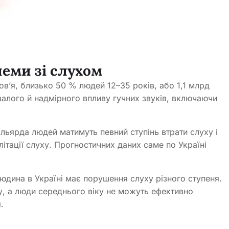
еми зі слухом
ов’я, близько 50 % людей 12–35 років, або 1,1 млрд
алого й надмірного впливу гучних звуків, включаючи
льярда людей матимуть певний ступінь втрати слуху і
ітації слуху. Прогностичних даних саме по Україні
дина в Україні має порушення слуху різного ступеня.
у, а люди середнього віку не можуть ефективно
я.