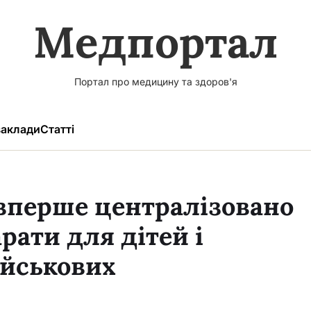
Медпортал
Портал про медицину та здоров'я
аклади
Статті
вперше централізовано
рати для дітей і
ійськових