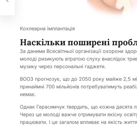
Кохлеарна імплантація
Наскільки поширені пробл
За даними Всесвітньої організації охорони здор
молоді ризикують втратою слуху внаслідок трив
музику через персональні гаджети.
ВООЗ прогнозує, що до 2050 року майже 2,5 мі
принаймні 700 мільйонів потребуватимуть реабіл
немає.
Однак Герасимчук твердить, що кожна десята лю
Через це молоді важче отримувати якісну освіт
працювати. І це загалом впливає на якість житт