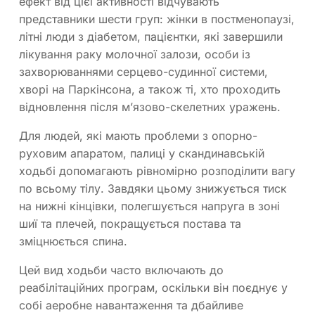
ефект від цієї активності відчувають
представники шести груп: жінки в постменопаузі,
літні люди з діабетом, пацієнтки, які завершили
лікування раку молочної залози, особи із
захворюваннями серцево-судинної системи,
хворі на Паркінсона, а також ті, хто проходить
відновлення після м’язово-скелетних уражень.
Для людей, які мають проблеми з опорно-
руховим апаратом, палиці у скандинавській
ходьбі допомагають рівномірно розподілити вагу
по всьому тілу. Завдяки цьому знижується тиск
на нижні кінцівки, полегшується напруга в зоні
шиї та плечей, покращується постава та
зміцнюється спина.
Цей вид ходьби часто включають до
реабілітаційних програм, оскільки він поєднує у
собі аеробне навантаження та дбайливе