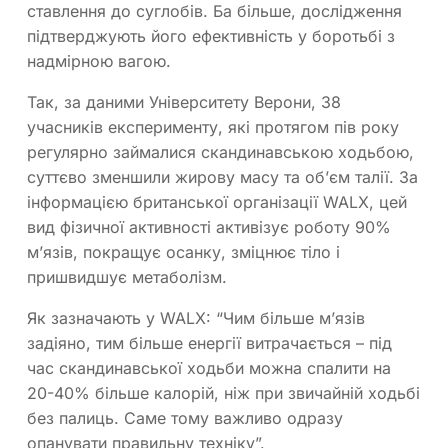
ставлення до суглобів. Ба більше, дослідження
підтверджують його ефективність у боротьбі з
надмірною вагою.
Так, за даними Університету Верони, 38
учасників експерименту, які протягом пів року
регулярно займалися скандинавською ходьбою,
суттєво зменшили жирову масу та об’єм талії. За
інформацією британської організації WALX, цей
вид фізичної активності активізує роботу 90%
м’язів, покращує осанку, зміцнює тіло і
пришвидшує метаболізм.
Як зазначають у WALX: “Чим більше м’язів
задіяно, тим більше енергії витрачається – під
час скандинавської ходьби можна спалити на
20-40% більше калорій, ніж при звичайній ходьбі
без палиць. Саме тому важливо одразу
опанувати правильну техніку”.