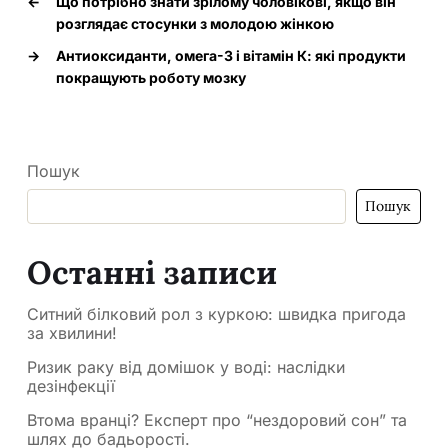
←
Що потрібно знати зрілому чоловікові, якщо він
розглядає стосунки з молодою жінкою
→
Антиоксиданти, омега-3 і вітамін К: які продукти
покращують роботу мозку
Пошук
Пошук
Останні записи
Ситний білковий рол з куркою: швидка пригода
за хвилини!
Ризик раку від домішок у воді: наслідки
дезінфекції
Втома вранці? Експерт про “нездоровий сон” та
шлях до бадьорості.