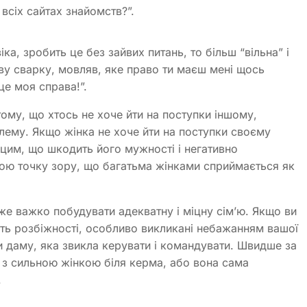
всіх сайтах знайомств?”.
ка, зробить це без зайвих питань, то більш “вільна” і
ву сварку, мовляв, яке право ти маєш мені щось
це моя справа!”.
тому, що хтось не хоче йти на поступки іншому,
блему. Якщо жінка не хоче йти на поступки своєму
 цим, що шкодить його мужності і негативно
ою точку зору, що багатьма жінками сприймається як
уже важко побудувати адекватну і міцну сім’ю. Якщо ви
ють розбіжності, особливо викликані небажанням вашої
ли даму, яка звикла керувати і командувати. Швидше за
’ї з сильною жінкою біля керма, або вона сама
.