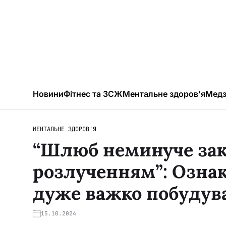
Новини
Фітнес та ЗСЖ
Ментальне здоров’я
Медз
МЕНТАЛЬНЕ ЗДОРОВ'Я
“Шлюб неминуче зак
розлученням”: Ознак
дуже важко побудува
15.10.2024