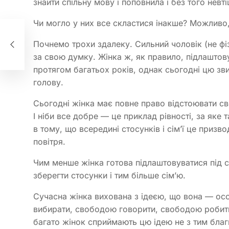
знайти спільну мову і поповнила і без того невт
Чи могло у них все скластися інакше? Можливо, 
,
 не
Почнемо трохи здалеку. Сильний чоловік (не фі
за свою думку. Жінка ж, як правило, підлаштовує
протягом багатьох років, однак сьогодні цю зви
голову.
Сьогодні жінка має повне право відстоювати св
І ніби все добре — це приклад рівності, за яке
в тому, що всередині стосунків і сім’ї це призво
повітря.
Чим менше жінка готова підлаштовуватися під с
зберегти стосунки і тим більше сім’ю.
Сучасна жінка вихована з ідеєю, що вона — о
вибирати, свободою говорити, свободою робити
багато жінок сприймають цю ідею не з тим благ