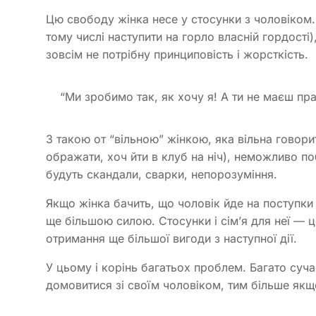
Цю свободу жінка несе у стосунки з чоловіком. 
тому числі наступити на горло власній гордості
зовсім не потрібну принциповість і жорсткість.
“Ми зробимо так, як хочу я! А ти не маєш пра
З такою от “вільною” жінкою, яка вільна говори
ображати, хоч йти в клуб на ніч), неможливо п
будуть скандали, сварки, непорозуміння.
Якщо жінка бачить, що чоловік йде на поступки 
ще більшою силою. Стосунки і сім’я для неї — 
отримання ще більшої вигоди з наступної дії.
У цьому і корінь багатьох проблем. Багато суча
домовитися зі своїм чоловіком, тим більше якщ