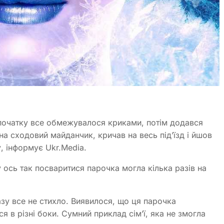
початку все обмежувалося криками, потім додався
в на сходовий майданчик, кричав на весь під’їзд і йшов
, інформує Ukr.Media.
 ось так посваритися парочка могла кілька разів на
азу все не стихло. Виявилося, що ця парочка
я в різні боки. Сумний приклад сім’ї, яка не змогла