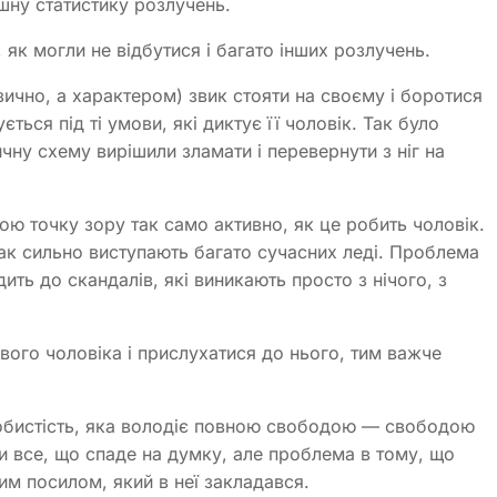
ішну статистику розлучень.
як могли не відбутися і багато інших розлучень.
зично, а характером) звик стояти на своєму і боротися
ться під ті умови, які диктує її чоловік. Так було
чну схему вирішили зламати і перевернути з ніг на
ою точку зору так само активно, як це робить чоловік.
 так сильно виступають багато сучасних леді. Проблема
дить до скандалів, які виникають просто з нічого, з
вого чоловіка і прислухатися до нього, тим важче
собистість, яка володіє повною свободою — свободою
 все, що спаде на думку, але проблема в тому, що
им посилом, який в неї закладався.