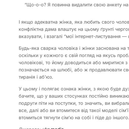
“Що-о-о? Я повинна видалити свою анкету на 
І якщо адекватна жінка, яка любить свого чолові
конфліктна дама влаштує на цьому ґрунті черго
вказувати, і взагалі “мої інтернет-листування — 
Будь-яка сварка чоловіка і жінки заснована на 
оскільки у кожного є свій погляд на якусь про
чоловікові, то йому доводиться або миритися з
позначається на шлюбі, або ж продавлювати св
тиранія і аб’юз.
У цьому і полягає ознака жінки, з якою буде д
бачите, що у ваших стосунках постійно виника
подруги піти на поступки, то значить, ви вибра
все, далі або ви втомитеся від такої моделі сім
втомиться тягнути сім’ю на собі і піде до іншого