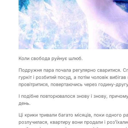
Коли свобода руйнує шлюб.
Подружня пара почала регулярно сваритися. С
гуркіт і розбитий посуд, а потім чоловік вибіга
провітритися, повертаючись через годину-другу
І подібне повторювалося знову і знову, причому
день.
Ці крики тривали багато місяців, поки одного р
розлучилася, квартиру вони продали і роз’їхалис