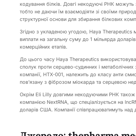
кодування білків. Довгі некодуючі РНК можуть з
тобто не даючи їм взаємодіяти зі своїми прир
структурної основи для збирання білкових комп
Згідно з укладеною угодою, Haya Therapeutics 
виплати на загальну суму до 1 мільярда доларів
комерційних етапів.
До цього часу Haya Therapeutics використовув
сполук проти серцево-судинних і метаболічних
компанії, HTX-001, належить до класу анти смис
пов’язану з фіброзом міокарда та серцевою нед
Окрім Eli Lilly довгими некодуючими РНК також
компанією NextRNA, що спеціалізується на lncR
доларів США. Компанії співпрацюватимуть над
Джерело:
thepharma.me