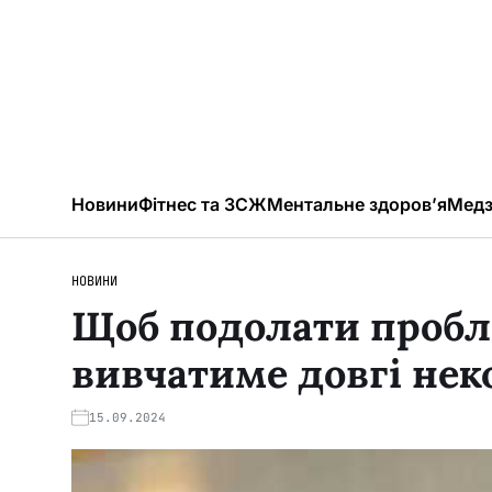
Новини
Фітнес та ЗСЖ
Ментальне здоров’я
Медз
НОВИНИ
Щоб подолати пробле
вивчатиме довгі не
15.09.2024