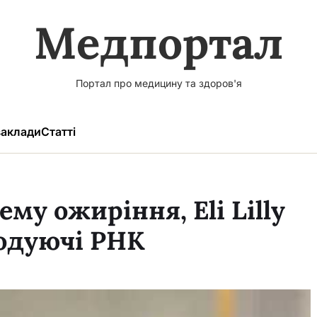
Медпортал
Портал про медицину та здоров'я
аклади
Статті
му ожиріння, Eli Lilly
кодуючі РНК