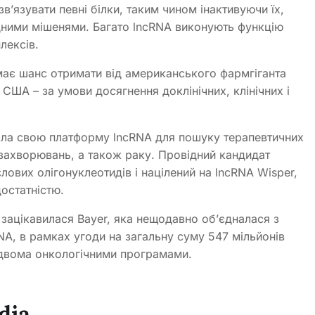
вʼязувати певні білки, таким чином інактивуючи їх,
одними мішенями. Багато lncRNA виконують функцію
лексів.
має шанс отримати від американського фармгіганта
 США – за умови досягнення доклінічних, клінічних і
ала свою платформу lncRNA для пошуку терапевтичних
 захворювань, а також раку. Провідний кандидат
лових олігонуклеотидів і націлений на lncRNA Wisper,
остатністю.
 зацікавилася Bayer, яка нещодавно об’єдналася з
NA, в рамках угоди на загальну суму 547 мільйонів
 двома онкологічними програмами.
dia