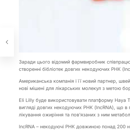
п
и
Заради цього відомий фармвиробник співпрацюва
створенні бібліотек довгих некодуючих РНК (ln
Американська компанія і її новий партнер, швей
нові мішені для лікарських молекул з метою бо
Eli Lilly буде використовувати платформу Haya T
вигляді довгих некодуючих РНК (lncRNA), що в
лікування ожиріння та пов’язаних з ним метабол
lncRNA – некодуючі РНК довжиною понад 200 ну