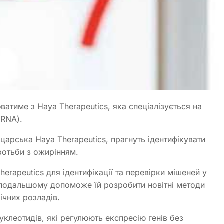
тиме з Haya Therapeutics, яка спеціалізується на
cRNA).
царська Haya Therapeutics, прагнуть ідентифікувати
ротьби з ожирінням.
herapeutics для ідентифікації та перевірки мішеней у
 подальшому допоможе їй розробити новітні методи
ічних розладів.
клеотидів, які регулюють експресію генів без