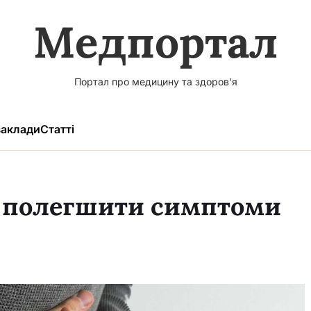
Медпортал
Портал про медицину та здоров'я
аклади
Статті
як полегшити симптоми