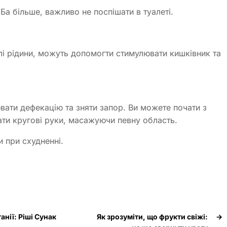
Ба більше, важливо не поспішати в туалеті.
плі рідини, можуть допомогти стимулювати кишківник та
ти дефекацію та зняти запор. Ви можете почати з
ати кругові руки, масажуючи певну область.
 при схудненні.
анії: Ріші Сунак
Як зрозуміти, що фрукти свіжі:
→