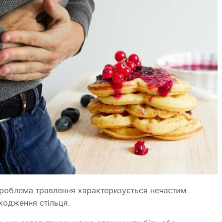
 проблема травлення характеризується нечастим
одження стільця.