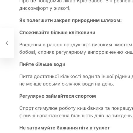
Про це повідомив лікар Кріс Завос. Він розпов
дискомфорт у животі.
Як полегшити закреп природним шляхом:
ез
Споживайте більше клітковини
ії:
Введення в раціон продуктів з високим вмістом к
бобові, сприяє регулярному випорожненню киш
Пийте більше води
Пиття достатньої кількості води та іншої рідин
не менше восьми склянок води на день.
Регулярно займайтеся спортом
Спорт стимулює роботу кишківника та покращує 
фізичні навантаження більшість днів на тиждень
Не затримуйте бажання піти в туалет