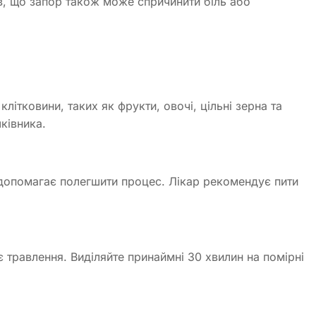
ів, що запор також може спричинити біль або
літковини, таких як фрукти, овочі, цільні зерна та
ківника.
и допомагає полегшити процес. Лікар рекомендує пити
травлення. Виділяйте принаймні 30 хвилин на помірні
.