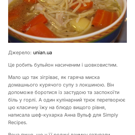
Джерело:
unian.ua
Це робить бульйон насиченим і шовковистим.
Мало що так зігріває, як гаряча миска
домашнього курячого супу з локшиною. Він
допоможе боротися із застудою та заспокоїти
біль у горлі. А один кулінарний трюк перетворює
цю класичну їжу на блюдо вищого рівня,
написала шеф-кухарка Анна Вульф для Simply
Recipes.
Вона пише, що у її родині взимку готували