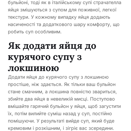
бульйоні, тоді як в італійському супі страчателла
яйця змішуються з супом для поживної, легкої
текстури. У кожному випадку яйця додають
насиченості та додаткового шару комфорту, що
робить суп особливим.
Як додати яйця до
курячого супу з
локшиною
Додати яйця до курячого супу з локшиною
простіше, ніж здається. Як тільки ваш бульйон
стане смачним, а локшина повністю звариться,
збийте два яйця в невеликій мисці. Поступово
вмішайте гарячий бульйон у яйця, щоб загустити
їх, потім вилийте суміш назад у суп, постійно
помішуючи. У результаті вийде суп, який буде
кремовим і розкішним, і зігріє вас зсередини.