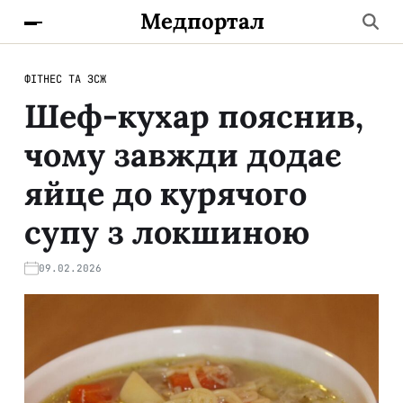
Медпортал
ФІТНЕС ТА ЗСЖ
Шеф-кухар пояснив,
чому завжди додає
яйце до курячого
супу з локшиною
09.02.2026