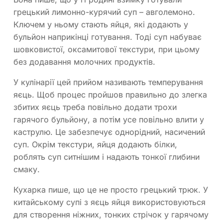
грецький лимонно-курячий суп – авголемоно.
Ключем у ньому стають яйця, які додають у
бульйон наприкінці готування. Тоді суп набуває
шовковистої, оксамитової текстури, при цьому
без додавання молочних продуктів.
У кулінарії цей прийом називають темперування
яєць. Щоб процес пройшов правильно до злегка
збитих яєць треба повільно додати трохи
гарячого бульйону, а потім усе повільно влити у
каструлю. Це забезпечує однорідний, насичений
суп. Окрім текстури, яйця додають білки,
роблять суп ситнішим і надають тонкої глибини
смаку.
Кухарка пише, що це не просто грецький трюк. У
китайському супі з яєць яйця використовуються
для створення ніжних, тонких стрічок у гарячому