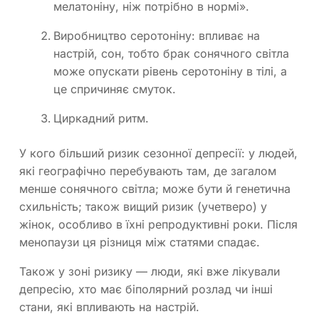
мелатоніну, ніж потрібно в нормі».
Виробництво серотоніну: впливає на
настрій, сон, тобто брак сонячного світла
може опускати рівень серотоніну в тілі, а
це спричиняє смуток.
Циркадний ритм.
У кого більший ризик сезонної депресії: у людей,
які географічно перебувають там, де загалом
менше сонячного світла; може бути й генетична
схильність; також вищий ризик (учетверо) у
жінок, особливо в їхні репродуктивні роки. Після
менопаузи ця різниця між статями спадає.
Також у зоні ризику — люди, які вже лікували
депресію, хто має біполярний розлад чи інші
стани, які впливають на настрій.