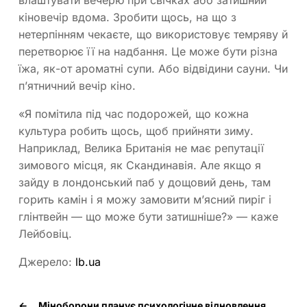
влаштувати вечерю при свічках або затишний
кіновечір вдома. Зробити щось, на що з
нетерпінням чекаєте, що використовує темряву й
перетворює її на надбання. Це може бути різна
їжа, як-от ароматні супи. Або відвідини сауни. Чи
п’ятничний вечір кіно.
«Я помітила під час подорожей, що кожна
культура робить щось, щоб прийняти зиму.
Наприклад, Велика Британія не має репутації
зимового місця, як Скандинавія. Але якщо я
зайду в лондонський паб у дощовий день, там
горить камін і я можу замовити м’ясний пиріг і
глінтвейн — що може бути затишніше?» — каже
Лейбовіц.
Джерело:
lb.ua
←
Міноборони планує психологічне відновлення