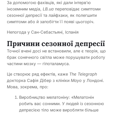
За допомогою фахівців, які дали інтерв’ю
іноземним медіа,
LB.ua
переповідає симптоми
сезонної депресії та лайфхаки, як полегшити
симптоми або й запобігти її появі цьогоріч.
Непогода у Сан-Себастьяні, Іспанія
Причини сезонної депресії
Точної вчені досі не встановили, але є теорія, що
брак сонячного світла може порушувати роботу
частини мозку — гіпоталамуса.
Це створює ряд ефектів, каже
The Telegraph
докторка Сафія Дібер з клініки
Mayo
у Лондоні.
Мова, зокрема, про:
Виробництво мелатоніну: «Мелатонін
робить вас сонними. У людей із сезонною
депресією тіло може виробляти більше