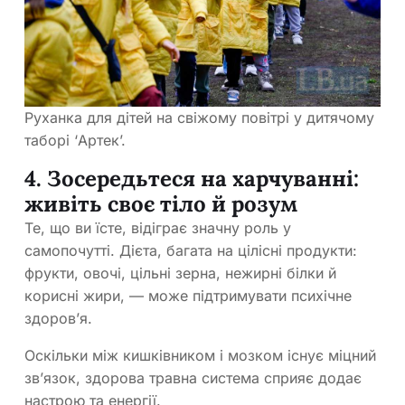
Руханка для дітей на свіжому повітрі у дитячому
таборі ‘Артек’.
4. Зосередьтеся на харчуванні:
живіть своє тіло й розум
Те, що ви їсте, відіграє значну роль у
самопочутті. Дієта, багата на цілісні продукти:
фрукти, овочі, цільні зерна, нежирні білки й
корисні жири, — може підтримувати психічне
здоров’я.
Оскільки між кишківником і мозком існує міцний
зв’язок, здорова травна система сприяє додає
настрою та енергії.