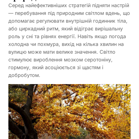
Серед найефективніших стратегій підняти настрій
— перебування під природним світлом вдень, що
допомагає регулювати внутрішній годинник тіла,
або циркадний ритм, який відіграє вирішальну
роль у сні та рівнях енергії. Навіть якщо погода
холодна чи похмура, вихід на кілька хвилин на
вулицю може мати велике значення. Світло
стимулює вироблення мозком серотоніну,
гормону, який асоціюється зі щастям і
добробутом.