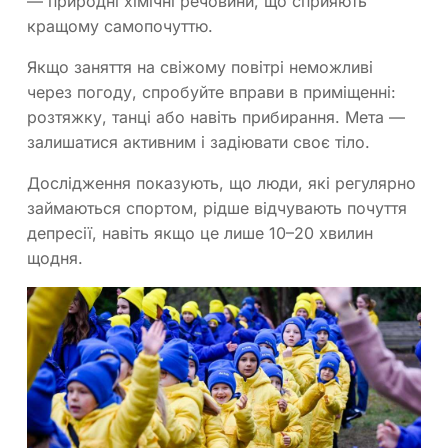
— природні хімічні речовини, що сприяють
кращому самопочуттю.
Якщо заняття на свіжому повітрі неможливі
через погоду, спробуйте вправи в приміщенні:
розтяжку, танці або навіть прибирання. Мета —
залишатися активним і задіювати своє тіло.
Дослідження показують, що люди, які регулярно
займаються спортом, рідше відчувають почуття
депресії, навіть якщо це лише 10–20 хвилин
щодня.