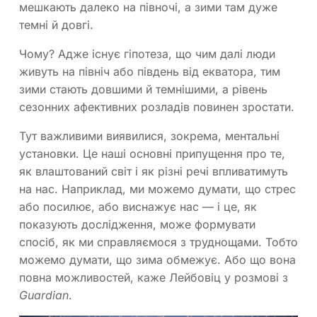
мешкають далеко на півночі, а зими там дуже
темні й довгі.
Чому? Адже існує гіпотеза, що чим далі люди
живуть на північ або південь від екватора, тим
зими стають довшими й темнішими, а рівень
сезонних афективних розладів повинен зростати.
Тут важливими виявилися, зокрема, ментальні
установки. Це наші основні припущення про те,
як влаштований світ і як різні речі впливатимуть
на нас. Наприклад, ми можемо думати, що стрес
або посилює, або виснажує нас — і це, як
показують дослідження, може формувати
спосіб, як ми справляємося з труднощами. Тобто
можемо думати, що зима обмежує. Або що вона
повна можливостей, каже Лейбовіц у розмові з
Guardian
.