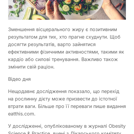
Зменшення вісцерального жиру є позитивним
результатом для тих, хто прагне схуднути. Щоб
досягти результатів, варто зайнятися
ефективними фізичними активностями, такими як
кардіо або силові тренування. Важливо також
змінити свій раціон.
Відео дня
Нещодавнє дослідження показало, що перехід
на рослинну дієту може призвести до істотної
втрати ваги. Більше про її переваги пише видання
eatthis.com.
У дослідженні, опублікованому в журналі Obesity
Science & Practice, вчені з Лікарського комітету