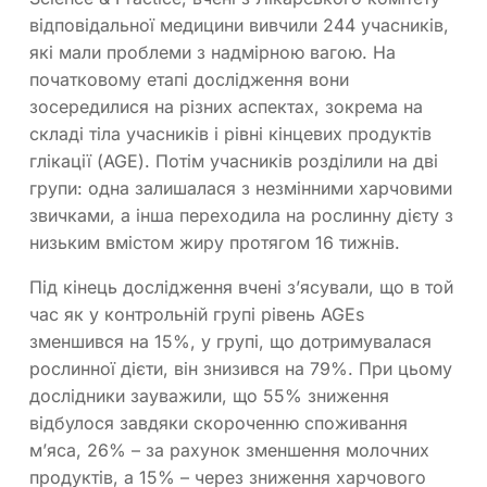
відповідальної медицини вивчили 244 учасників,
які мали проблеми з надмірною вагою. На
початковому етапі дослідження вони
зосередилися на різних аспектах, зокрема на
складі тіла учасників і рівні кінцевих продуктів
глікації (AGE). Потім учасників розділили на дві
групи: одна залишалася з незмінними харчовими
звичками, а інша переходила на рослинну дієту з
низьким вмістом жиру протягом 16 тижнів.
Під кінець дослідження вчені з’ясували, що в той
час як у контрольній групі рівень AGEs
зменшився на 15%, у групі, що дотримувалася
рослинної дієти, він знизився на 79%. При цьому
дослідники зауважили, що 55% зниження
відбулося завдяки скороченню споживання
м’яса, 26% – за рахунок зменшення молочних
продуктів, а 15% – через зниження харчового