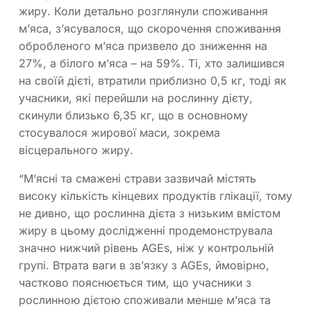
жиру. Коли детально розглянули споживання
м’яса, з’ясувалося, що скорочення споживання
обробленого м’яса призвело до зниження на
27%, а білого м’яса – на 59%. Ті, хто залишився
на своїй дієті, втратили приблизно 0,5 кг, тоді як
учасники, які перейшли на рослинну дієту,
скинули близько 6,35 кг, що в основному
стосувалося жирової маси, зокрема
вісцерального жиру.
“М’ясні та смажені страви зазвичай містять
високу кількість кінцевих продуктів глікації, тому
не дивно, що рослинна дієта з низьким вмістом
жиру в цьому дослідженні продемонструвала
значно нижчий рівень AGEs, ніж у контрольній
групі. Втрата ваги в зв’язку з AGEs, ймовірно,
частково пояснюється тим, що учасники з
рослинною дієтою споживали менше м’яса та