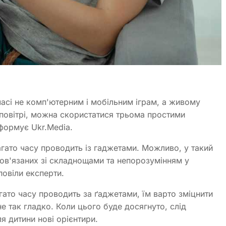
часі не комп'ютерним і мобільним іграм, а живому
 повітрі, можна скористатися трьома простими
нформує Ukr.Media.
гато часу проводить із гаджетами. Можливо, у такий
пов'язаних зі складнощами та непорозумінням у
повіли експерти.
агато часу проводить за ґаджетами, їм варто зміцнити
не так гладко. Коли цього буде досягнуто, слід
я дитини нові орієнтири.