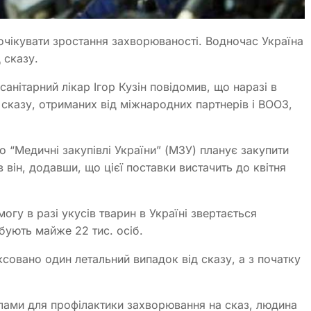
очікувати зростання захворюваності. Водночас Україна
 сказу.
анітарний лікар Ігор Кузін повідомив, що наразі в
д сказу, отриманих від міжнародних партнерів і ВООЗ,
“Медичні закупівлі України” (МЗУ) планує закупити
він, додавши, що цієї поставки вистачить до квітня
гу в разі укусів тварин в Україні звертається
ебують майже 22 тис. осіб.
ксовано один летальний випадок від сказу, а з початку
олами для профілактики захворювання на сказ, людина