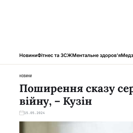
Новини
Фітнес та ЗСЖ
Ментальне здоров’я
Медз
НОВИНИ
Поширення сказу сер
війну, – Кузін
15.05.2024