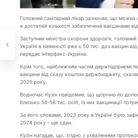
Головний санітарний лікар зазначає, що можна 
в достатній кількості забезпечена вакцинами від
Заступник міністра охорони здоров’я, головний с
х
Україні в наявності вже є 50 тис. доз вакцин ві
передає Інтерфакс-Україна.
Крім того, найближчим часом держпідприємство 
вакцини від сказу коштом держбюджету, сказав 
2025 року.
Водночас Кузін повідомив, що щорічно по допомо
близько 56-58 тис. осіб, із них вакцинації потр
За його словами, 2023 року в Україні було зафі
2024 року – ще один.
Кузін нагадав, що, згідно з ухваленими проток