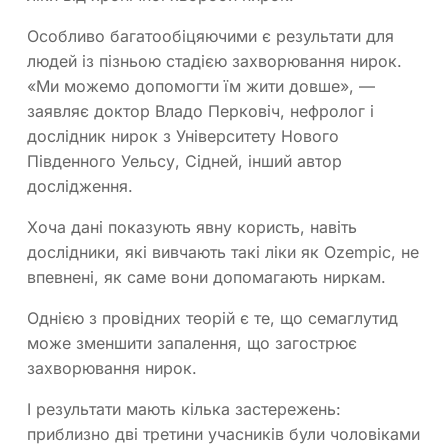
Особливо багатообіцяючими є результати для
людей із пізньою стадією захворювання нирок.
«Ми можемо допомогти їм жити довше», —
заявляє доктор Владо Перковіч, нефролог і
дослідник нирок з Університету Нового
Південного Уельсу, Сідней, інший автор
дослідження.
Хоча дані показують явну користь, навіть
дослідники, які вивчають такі ліки як Ozempic, не
впевнені, як саме вони допомагають ниркам.
Однією з провідних теорій є те, що семаглутид
може зменшити запалення, що загострює
захворювання нирок.
І результати мають кілька застережень:
приблизно дві третини учасників були чоловіками