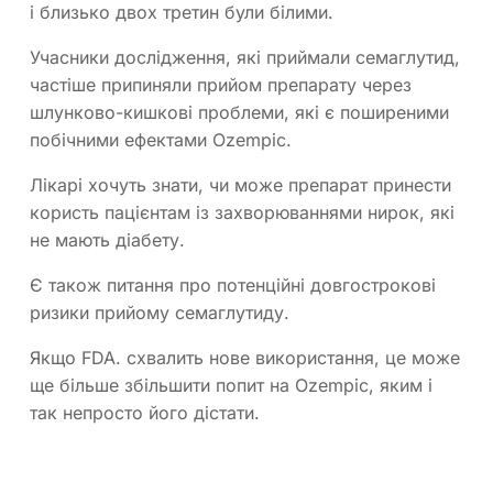
і близько двох третин були білими.
Учасники дослідження, які приймали семаглутид,
частіше припиняли прийом препарату через
шлунково-кишкові проблеми, які є поширеними
побічними ефектами Ozempic.
Лікарі хочуть знати, чи може препарат принести
користь пацієнтам із захворюваннями нирок, які
не мають діабету.
Є також питання про потенційні довгострокові
ризики прийому семаглутиду.
Якщо FDA. схвалить нове використання, це може
ще більше збільшити попит на Ozempic, яким і
так непросто його дістати.