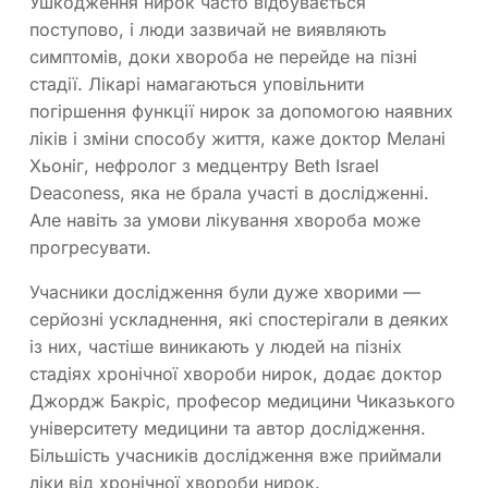
Ушкодження нирок часто відбувається
поступово, і люди зазвичай не виявляють
симптомів, доки хвороба не перейде на пізні
стадії. Лікарі намагаються уповільнити
погіршення функції нирок за допомогою наявних
ліків і зміни способу життя, каже доктор Мелані
Хьоніг, нефролог з медцентру Beth Israel
Deaconess, яка не брала участі в дослідженні.
Але навіть за умови лікування хвороба може
прогресувати.
Учасники дослідження були дуже хворими —
серйозні ускладнення, які спостерігали в деяких
із них, частіше виникають у людей на пізніх
стадіях хронічної хвороби нирок, додає доктор
Джордж Бакріс, професор медицини Чиказького
університету медицини та автор дослідження.
Більшість учасників дослідження вже приймали
ліки від хронічної хвороби нирок.