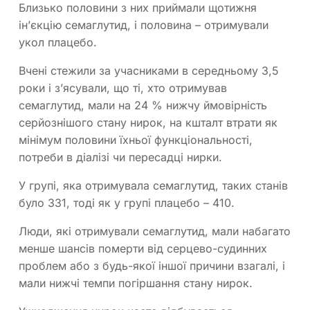
Близько половини з них приймали щотижня
ін’єкцію семаглутид, і половина – отримували
укол плацебо.
Вчені стежили за учасниками в середньому 3,5
роки і з’ясували, що ті, хто отримував
семаглутид, мали на 24 % нижчу ймовірність
серйознішого стану нирок, на кшталт втрати як
мінімум половини їхньої функціональності,
потреби в діалізі чи пересадці нирки.
У групі, яка отримувала семаглутид, таких станів
було 331, тоді як у групі плацебо – 410.
Люди, які отримували семаглутид, мали набагато
менше шансів померти від серцево-судинних
проблем або з будь-якої іншої причини взагалі, і
мали нижчі темпи погіршання стану нирок.