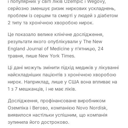
і популярних у світі ліків Ozempic і Wegovy,
серйозно зменшує ризик ниркових ускладнень,
проблем із серцем та смерті у людей з діабетом
2 типу та хронічною хворобою нирок.
Це показало велике клінічне дослідження,
результати якого опублікували у The New
England Journal of Medicine у п’ятницю, 24
травня, пише New York Times.
Ці дані можуть змінити підхід медиків у лікуванні
найскладніших пацієнтів з хронічною хворобою
нирок. Наприклад, лише у США вона впливає на
1 з 7 мешканців, і не має ліків.
Дослідження, профінансоване виробником
Оземпіка і Вегово, компанією Novo Nordisk,
виявилося настільки успішним, що компанія
зупинила його достроково.