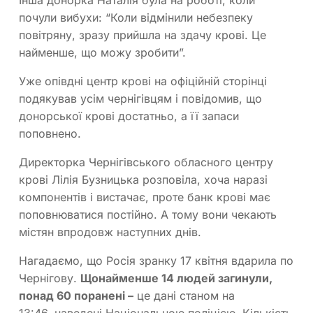
почули вибухи: “Коли відмінили небезпеку
повітряну, зразу прийшла на здачу крові. Це
найменше, що можу зробити”.
Уже опівдні центр крові на офіційній сторінці
подякував усім чернігівцям і повідомив, що
донорської крові достатньо, а її запаси
поповнено.
Директорка Чернігівського обласного центру
крові Лілія Бузницька розповіла, хоча наразі
компонентів і вистачає, проте банк крові має
поповнюватися постійно. А тому вони чекають
містян впродовж наступних днів.
Нагадаємо, що Росія зранку 17 квітня вдарила по
Чернігову.
Щонайменше 14 людей загинули,
понад 60 поранені –
це дані станом на
13:46, наведені Національною поліцією. Кількість