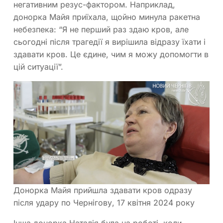
негативним резус-фактором. Наприклад,
донорка Майя приїхала, щойно минула ракетна
небезпека: “Я не перший раз здаю кров, але
сьогодні після трагедії я вирішила відразу їхати і
здавати кров. Це єдине, чим я можу допомогти в
цій ситуації”.
Донорка Майя прийшла здавати кров одразу
після удару по Чернігову, 17 квітня 2024 року
Інша донорка Наталія була на роботі, коли