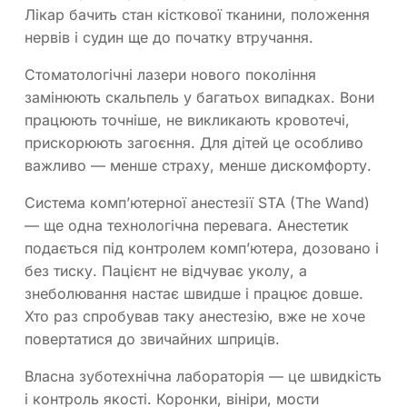
Лікар бачить стан кісткової тканини, положення
нервів і судин ще до початку втручання.
Стоматологічні лазери нового покоління
замінюють скальпель у багатьох випадках. Вони
працюють точніше, не викликають кровотечі,
прискорюють загоєння. Для дітей це особливо
важливо — менше страху, менше дискомфорту.
Система комп’ютерної анестезії STA (The Wand)
— ще одна технологічна перевага. Анестетик
подається під контролем комп’ютера, дозовано і
без тиску. Пацієнт не відчуває уколу, а
знеболювання настає швидше і працює довше.
Хто раз спробував таку анестезію, вже не хоче
повертатися до звичайних шприців.
Власна зуботехнічна лабораторія — це швидкість
і контроль якості. Коронки, вініри, мости