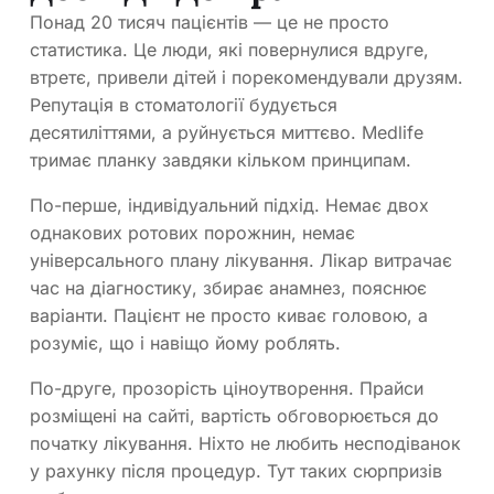
Понад 20 тисяч пацієнтів — це не просто
статистика. Це люди, які повернулися вдруге,
втретє, привели дітей і порекомендували друзям.
Репутація в стоматології будується
десятиліттями, а руйнується миттєво. Medlife
тримає планку завдяки кільком принципам.
По-перше, індивідуальний підхід. Немає двох
однакових ротових порожнин, немає
універсального плану лікування. Лікар витрачає
час на діагностику, збирає анамнез, пояснює
варіанти. Пацієнт не просто киває головою, а
розуміє, що і навіщо йому роблять.
По-друге, прозорість ціноутворення. Прайси
розміщені на сайті, вартість обговорюється до
початку лікування. Ніхто не любить несподіванок
у рахунку після процедур. Тут таких сюрпризів