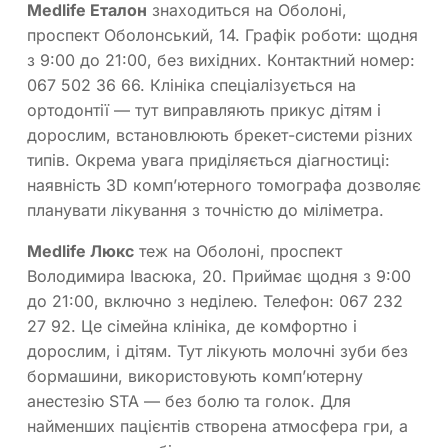
Medlife Еталон
знаходиться на Оболоні,
проспект Оболонський, 14. Графік роботи: щодня
з 9:00 до 21:00, без вихідних. Контактний номер:
067 502 36 66. Клініка спеціалізується на
ортодонтії — тут виправляють прикус дітям і
дорослим, встановлюють брекет-системи різних
типів. Окрема увага приділяється діагностиці:
наявність 3D комп’ютерного томографа дозволяє
планувати лікування з точністю до міліметра.
Medlife Люкс
теж на Оболоні, проспект
Володимира Івасюка, 20. Приймає щодня з 9:00
до 21:00, включно з неділею. Телефон: 067 232
27 92. Це сімейна клініка, де комфортно і
дорослим, і дітям. Тут лікують молочні зуби без
бормашини, використовують комп’ютерну
анестезію STA — без болю та голок. Для
найменших пацієнтів створена атмосфера гри, а