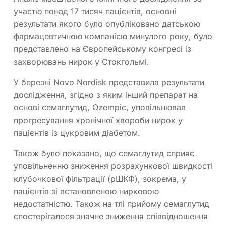
участю понад 17 тисяч пацієнтів, основні
результати якого було опубліковано датською
фармацевтичною компанією минулого року, було
представлено на Європейському конгресі із
захворювань нирок у Стокгольмі.
У березні Novo Nordisk представила результати
дослідження, згідно з яким інший препарат на
основі семаглутид, Ozempic, уповільнював
прогресування хронічної хвороби нирок у
пацієнтів із цукровим діабетом.
Також було показано, що семаглутид сприяє
уповільненню зниження розрахункової швидкості
клубочкової фільтрації (рШКФ), зокрема, у
пацієнтів зі встановленою нирковою
недостатністю. Також на тлі прийому семаглутид
спостерігалося значне зниження співвідношення