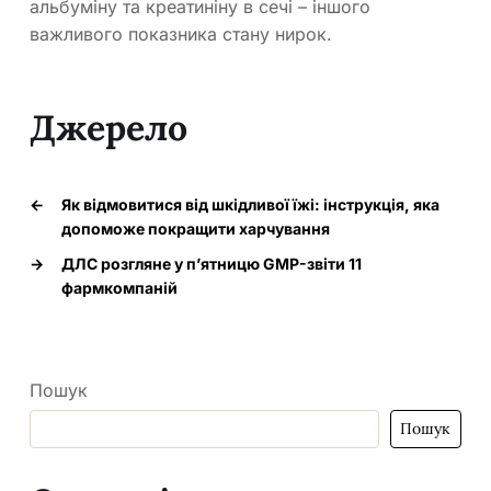
альбуміну та креатиніну в сечі – іншого
важливого показника стану нирок.
Джерело
←
Як відмовитися від шкідливої їжі: інструкція, яка
допоможе покращити харчування
→
ДЛС розгляне у п’ятницю GMP-звіти 11
фармкомпаній
Пошук
Пошук