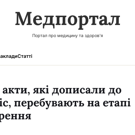
Медпортал
Портал про медицину та здоров'я
аклади
Статті
акти, які дописали до
с, перебувають на етапі
орення