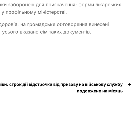
 ліки заборонені для призначення; форми лікарських
 у профільному міністерстві.
доров’я, на громадське обговорення винесені
 усього вказано сім таких документів.
ки: строк дії відстрочки від призову на військову службу
→
подовжено на місяць