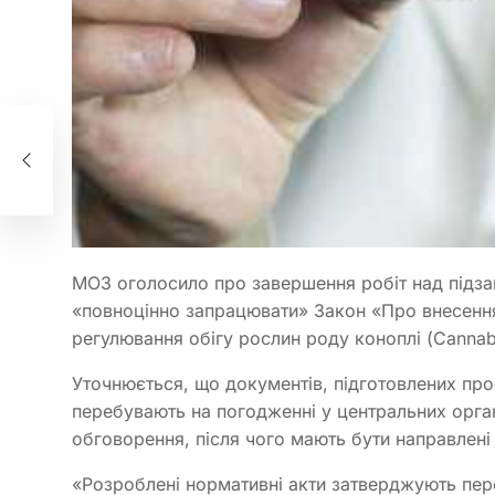
МОЗ оголосило про завершення робіт над підза
«повноцінно запрацювати» Закон «Про внесення
регулювання обігу рослин роду коноплі (Cannab
Уточнюється, що документів, підготовлених проф
перебувають на погодженні у центральних орган
обговорення, після чого мають бути направлені
«Розроблені нормативні акти затверджують пере