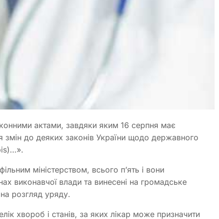
конними актами, завдяки яким 16 серпня має
 змін до деяких законів України щодо державного
is)…».
ільним міністерством, всього п’ять і вони
ах виконавчої влади та винесені на громадське
 на розгляд уряду.
лік хвороб і станів, за яких лікар може призначити