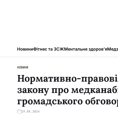
Новини
Фітнес та ЗСЖ
Ментальне здоров’я
Медз
НОВИНИ
Нормативно-правові 
закону про медканабі
громадського обгов
19.05.2024