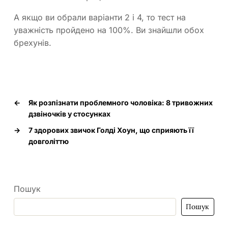
А якщо ви обрали варіанти 2 і 4, то тест на
уважність пройдено на 100%. Ви знайшли обох
брехунів.
←
Як розпізнати проблемного чоловіка: 8 тривожних
дзвіночків у стосунках
→
7 здорових звичок Голді Хоун, що сприяють її
довголіттю
Пошук
Пошук