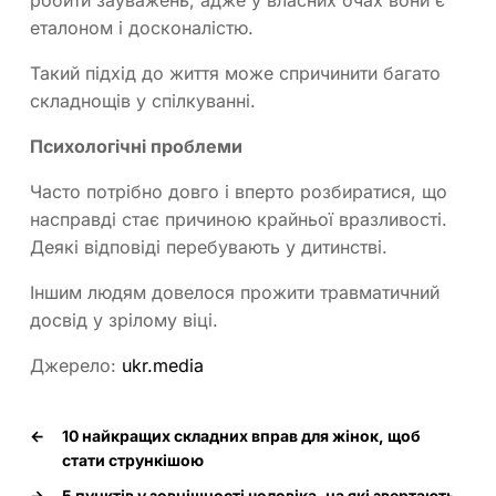
еталоном і досконалістю.
Такий підхід до життя може спричинити багато
складнощів у спілкуванні.
Психологічні проблеми
Часто потрібно довго і вперто розбиратися, що
насправді стає причиною крайньої вразливості.
Деякі відповіді перебувають у дитинстві.
Іншим людям довелося прожити травматичний
досвід у зрілому віці.
Джерело:
ukr.media
←
10 найкращих складних вправ для жінок, щоб
стати стрункішою
→
5 пунктів у зовнішності чоловіка, на які звертають