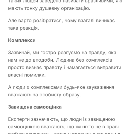
Таких людей заведено називати вразливими, які
мають тонку душевну організацію.
Але варто розібратися, чому взагалі виникає
така реакція.
Комплекси
Зазвичай, ми гостро реагуємо на правду, яка
нам не до вподоби. Людина без комплексів
просто визнає правоту і намагається виправити
власні помилки.
А люди з комплексами будь-яке зауваження
вважають за особисту образу.
Завищена самооцінка
Експерти зазначають, що люди із завищеною
самооцінкою вважають, що їм ніхто не в праві
робити зауважень, адже у власних очах вони є