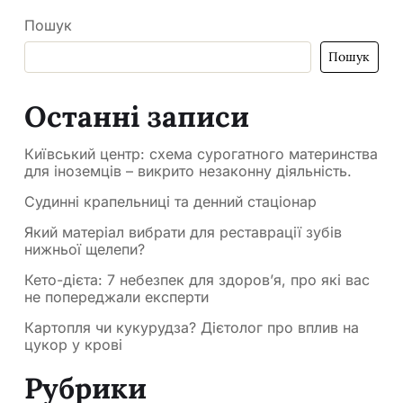
Пошук
Пошук
Останні записи
Київський центр: схема сурогатного материнства
для іноземців – викрито незаконну діяльність.
Судинні крапельниці та денний стаціонар
Який матеріал вибрати для реставрації зубів
нижньої щелепи?
Кето-дієта: 7 небезпек для здоров’я, про які вас
не попереджали експерти
Картопля чи кукурудза? Дієтолог про вплив на
цукор у крові
Рубрики