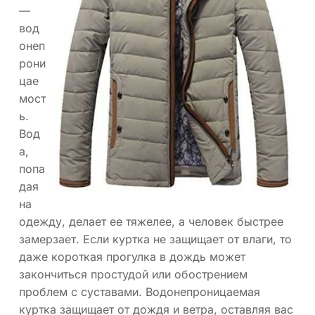
—
вод
онеп
рони
цае
мост
ь.
Вод
а,
попа
дая
на
одежду, делает ее тяжелее, а человек быстрее
замерзает. Если куртка не защищает от влаги, то
даже короткая прогулка в дождь может
закончиться простудой или обострением
проблем с суставами. Водонепроницаемая
куртка защищает от дождя и ветра, оставляя вас