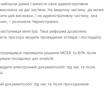
набором даних і винести своє адміністративне
висновок на дві частини. На медичну частину, де може
бити цей висновок, і на адміністративну частину, яка
ни», – розповіла Черногоренко.
 заступниця міністра. Така реформа дозволить
дасть прозору модель проведення оглядів і постаудиту
озпорядився перевірити рішення МСЕК та ВЛК після
рували посадовці цих комісій.
адити електронний документообіг під час та після
й.
ий документообіг під час та після проходження