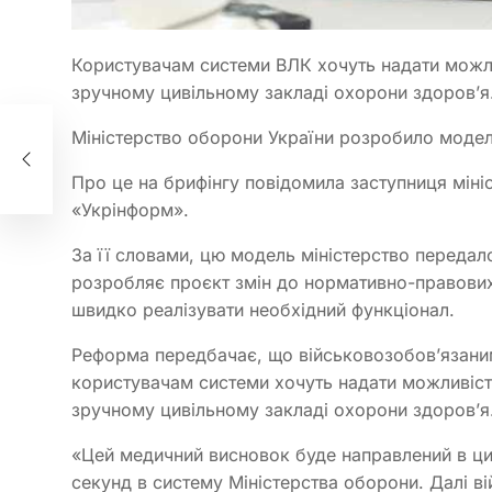
Користувачам системи ВЛК хочуть надати можл
зручному цивільному закладі охорони здоров’я
Міністерство оборони України розробило модел
К:
ить
Про це на брифінгу повідомила заступниця мін
«Укрінформ».
За її словами, цю модель міністерство переда
розробляє проєкт змін до нормативно-правових
швидко реалізувати необхідний функціонал.
Реформа передбачає, що військовозобов’язани
користувачам системи хочуть надати можливіс
зручному цивільному закладі охорони здоров’я
«Цей медичний висновок буде направлений в циф
секунд в систему Міністерства оборони. Далі ві