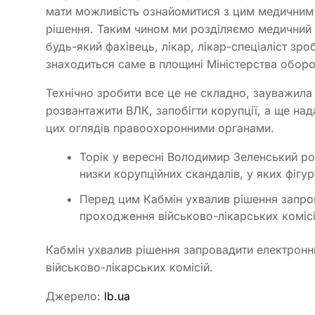
мати можливість ознайомитися з цим медичним 
рішення. Таким чином ми розділяємо медичний 
будь-який фахівець, лікар, лікар-спеціаліст зро
знаходиться саме в площині Міністерства оборо
Технічно зробити все це не складно, зауважила
розвантажити ВЛК, запобігти корупції, а ще на
цих оглядів правоохоронними органами.
Торік у вересні Володимир Зеленський р
низки корупційних скандалів, у яких фігу
Перед цим Кабмін ухвалив рішення запров
проходження військово-лікарських комісі
Кабмін ухвалив рішення запровадити електронн
військово-лікарських комісій.
Джерело:
lb.ua