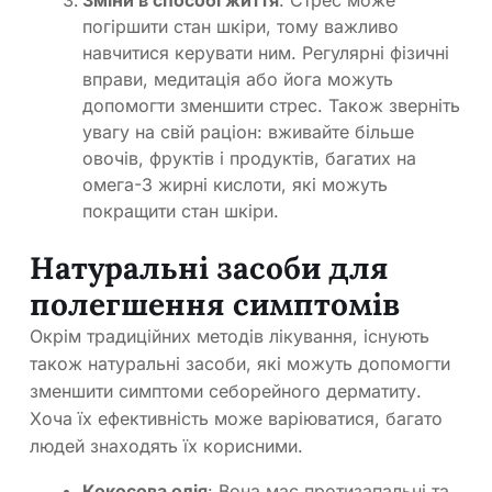
Зміни в способі життя
: Стрес може
погіршити стан шкіри, тому важливо
навчитися керувати ним. Регулярні фізичні
вправи, медитація або йога можуть
допомогти зменшити стрес. Також зверніть
увагу на свій раціон: вживайте більше
овочів, фруктів і продуктів, багатих на
омега-3 жирні кислоти, які можуть
покращити стан шкіри.
Натуральні засоби для
полегшення симптомів
Окрім традиційних методів лікування, існують
також натуральні засоби, які можуть допомогти
зменшити симптоми себорейного дерматиту.
Хоча їх ефективність може варіюватися, багато
людей знаходять їх корисними.
Кокосова олія
: Вона має протизапальні та