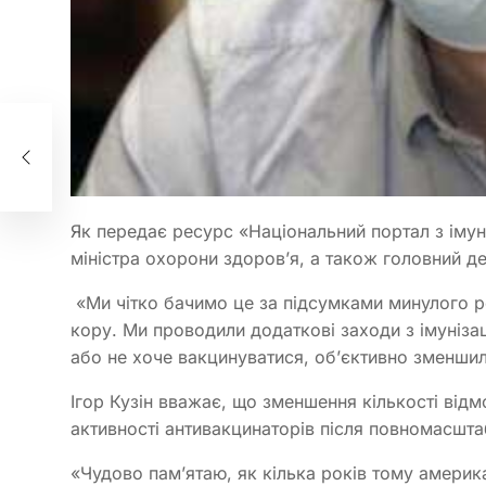
ї у
Як передає ресурс «Національний портал з імуні
міністра охорони здоров’я, а також головний де
«Ми чітко бачимо це за підсумками минулого ро
кору. Ми проводили додаткові заходи з імунізації
або не хоче вакцинуватися, об’єктивно зменшил
Ігор Кузін вважає, що зменшення кількості від
активності антивакцинаторів після повномасшта
«Чудово пам’ятаю, як кiлька рокiв тому америка