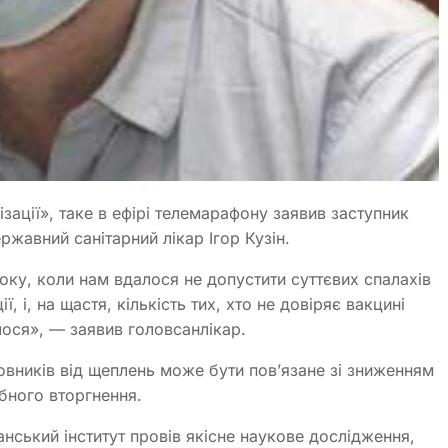
зації», таке в ефірі телемарафону заявив заступник
ржавний санітарний лікар Ігор Кузін.
ку, коли нам вдалося не допустити суттєвих спалахів
, і, на щастя, кількість тих, хто не довіряє вакцині
ося», — заявив головсанлікар.
мовників від щеплень може бути пов’язане зі зниженням
бного вторгнення.
нський інститут провів якісне наукове дослідження,