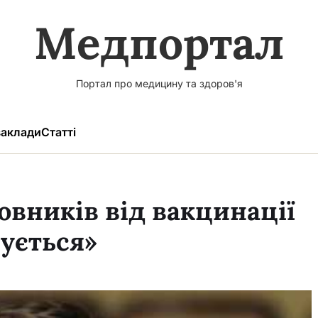
Медпортал
Портал про медицину та здоров'я
аклади
Статті
мовників від вакцинації
ується»