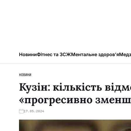
Новини
Фітнес та ЗСЖ
Ментальне здоров’я
Медз
НОВИНИ
Кузін: кількість від
«прогресивно зменш
17.05.2024