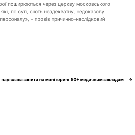
строї поширюються через церкву московського
які, по суті, сіють неадекватну, недоказову
персоналу», – провів причинно-наслідковий
 надіслала запити на моніторинг 50+ медичним закладам
→