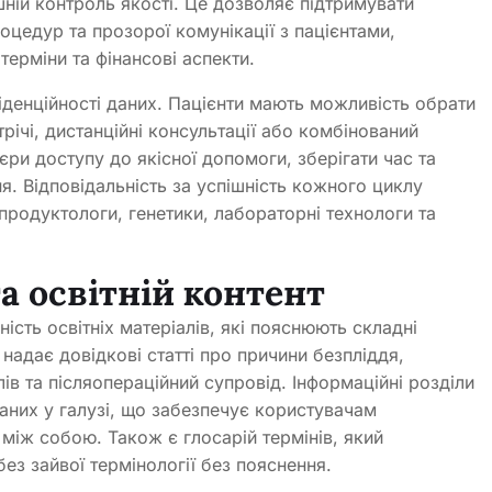
шній контроль якості. Це дозволяє підтримувати
роцедур та прозорої комунікації з пацієнтами,
ерміни та фінансові аспекти.
денційності даних. Пацієнти мають можливість обрати
річі, дистанційні консультації або комбінований
єри доступу до якісної допомоги, зберігати час та
я. Відповідальність за успішність кожного циклу
продуктологи, генетики, лабораторні технологи та
а освітній контент
ість освітніх матеріалів, які пояснюють складні
надає довідкові статті про причини безпліддя,
лів та післяопераційний супровід. Інформаційні розділи
аних у галузі, що забезпечує користувачам
ї між собою. Також є глосарій термінів, який
ез зайвої термінології без пояснення.