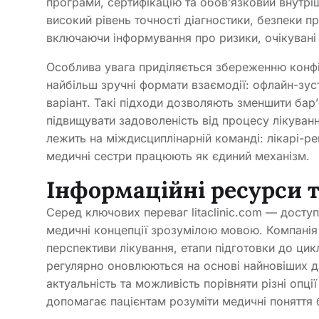
програми, сертифікацію та обов’язковий внутрі
високий рівень точності діагностики, безпеки п
включаючи інформування про ризики, очікувані т
Особлива увага приділяється збереженню конфі
найбільш зручні формати взаємодії: офлайн-зуст
варіант. Такі підходи дозволяють зменшити бар’
підвищувати задоволеність від процесу лікуванн
лежить на міждисциплінарній команді: лікарі-ре
медичні сестри працюють як єдиний механізм.
Інформаційні ресурси т
Серед ключових переваг litaclinic.com — доступн
медичні концепції зрозумілою мовою. Компанія 
перспективи лікування, етапи підготовки до цик
регулярно оновлюються на основі найновіших д
актуальність та можливість порівняти різні опці
допомагає пацієнтам розуміти медичні поняття б