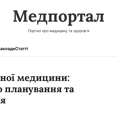
Медпортал
Портал про медицину та здоров'я
аклади
Статті
вної медицини:
о планування та
ня