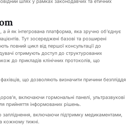
повідний шлях у рамках законодавчих та етичних
com
, а й як інтегрована платформа, яка зручно об’єднує
пацієнтів. Тут зосереджені базові та розширені
ть повний цикл від першої консультації до
ідувачі отримують доступ до структурованих
акож до прикладів клінічних протоколів, що
 фахівців, що дозволяють визначити причини безпліддя
доров’я, включаючи гормональні панелі, ультразвукові
 для прийняття інформованих рішень.
го запліднення, включаючи підтримку медикаментами,
на кожному тижні.