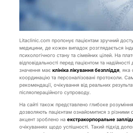
Litaclinic.com пропонує пацієнтам зручний дос
медицини, де кожен випадок розглядається інди
психологічного стану та сімейних цілей. На пла
відповідальності перед пацієнтом та надійності
значення має
клініка лікування безпліддя
, яка
координацію та персоналізовані протоколи. Сам
рекомендації, очікування від реальних результа
післяопераційного супроводу.
На сайті також представлено глибоке розумінн
дозволяють пацієнтам ознайомитися з різними с
акцент зроблено на
екстракорпоральне заплід
очікуваннях щодо успішності. Такий підхід доп