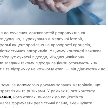
туп до сучасних можливостей репродуктивної
відуально, з урахуванням медичної історії,
тформі акцент зроблено на прозорості процесів,
 діагностичних алгоритмів. У цьому контексті важливе
 об’єднує сучасні підходи, міждисциплінарну
е завдяки такому підходу пацієнти отримують чіткі
тів та підтримку на кожному етапі — від діагностики до
я теми за допомогою документованих матеріалів, що
тратегіями та ризиками. У рамках цього контенту
нення
, його етапах, вимогах до пацієнтів та
омагає формувати реалістичні плани, зменшувати