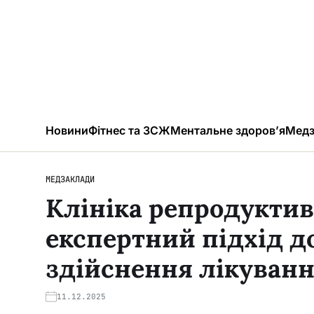
Новини
Фітнес та ЗСЖ
Ментальне здоров’я
Медз
МЕДЗАКЛАДИ
Клініка репродукти
експертний підхід д
здійснення лікуван
11.12.2025