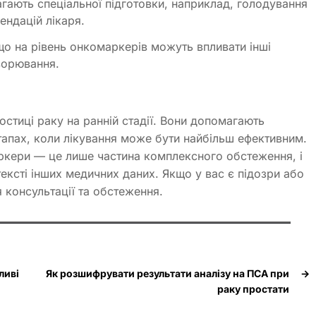
гають спеціальної підготовки, наприклад, голодування
ндацій лікаря.
що на рівень онкомаркерів можуть впливати інші
хворювання.
стиці раку на ранній стадії. Вони допомагають
тапах, коли лікування може бути найбільш ефективним.
аркери — це лише частина комплексного обстеження, і
тексті інших медичних даних. Якщо у вас є підозри або
 консультації та обстеження.
ливі
Як розшифрувати результати аналізу на ПСА при
→
раку простати