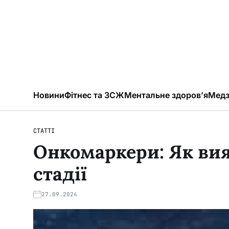
Новини
Фітнес та ЗСЖ
Ментальне здоров’я
Медз
СТАТТІ
Онкомаркери: Як вия
стадії
27.09.2024