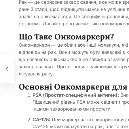
Рак — це серйозне захворювання, яке може вра
ранній стадії, щоб підвищити шанси на успішне 
аналіз на онкомаркери. Це специфічні речовини,
організмі. Давайте розглянемо, які онкомаркери
Що Таке Онкомаркери?
Онкомаркери — це білки або інші молекули, як
відповідь на рак. Вони можуть бути виявлені в к
що наявність онкомаркерів не завжди означає р
ізу
і
захворюваннях. Проте, вони є важливим інструм
лікування раку.
Основні Онкомаркери для 
PSA (Простат-специфічний антиген):
Вико
Підвищений рівень PSA може свідчити про
іншими захворюваннями простати.
CA-125:
Цей маркер часто використовуєтьс
CA-125 може вказувати на рак, але також