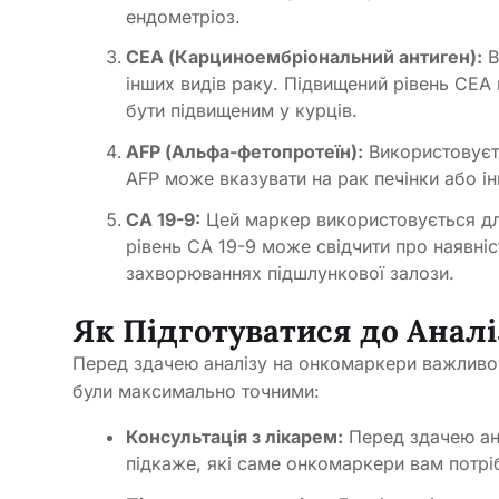
ендометріоз.
CEA (Карциноембріональний антиген):
В
інших видів раку. Підвищений рівень CEA
бути підвищеним у курців.
AFP (Альфа-фетопротеїн):
Використовуєть
AFP може вказувати на рак печінки або ін
CA 19-9:
Цей маркер використовується дл
рівень CA 19-9 може свідчити про наявні
захворюваннях підшлункової залози.
Як Підготуватися до Анал
Перед здачею аналізу на онкомаркери важливо
були максимально точними:
Консультація з лікарем:
Перед здачею ана
підкаже, які саме онкомаркери вам потрі