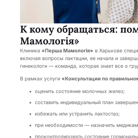
К кому обращаться: п
Мамологія»
Клиника
«Перша Мамологія»
в Харькове специ
включая вопросы лактации, ее начала и завер
гинекологи — команда, которая знает все о гру
В рамках услуги
«Консультации по правильно
оценить состояние молочных желез;
составить индивидуальный план завершен
избежать или устранить лактостаз;
при необходимости — назначить медика
проконтролировать состояние гормональ