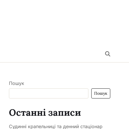
Пошук
Пошук
Останні записи
Судинні крапельниці та денний стаціонар