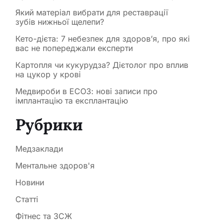
Який матеріал вибрати для реставрації
зубів нижньої щелепи?
Кето-дієта: 7 небезпек для здоров’я, про які
вас не попереджали експерти
Картопля чи кукурудза? Дієтолог про вплив
на цукор у крові
Медвироби в ЕСОЗ: нові записи про
імплантацію та експлантацію
Рубрики
Медзаклади
Ментальне здоров'я
Новини
Статті
Фітнес та ЗСЖ