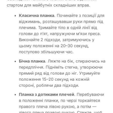
стартом для майбутніх складніших вправ.
Класична планка
. Починайте з позиції для
віджимань, розташувавши руки прямо під
плечима. Тримайте тіло в одній лінії від
голови до п’ят, напружуючи м’язи преса.
Виконайте 2 підходи, затримуючись у
цьому положенні на 20–30 секунд,
поступово збільшуючи час.
Бічна планка
. Ляжте на бік, спираючись на
передпліччя. Підніміть стегна, утворюючи
прямий ряд від голови до ніг. Утримуйте
положення 15–20 секунд на кожній
стороні, роблячи два підходи.
Планка з дотиками плечей
. Перебуваючи
в положенні планки, по черзі торкайтеся
правого плеча лівою рукою, а потім —
лівого плеча правою рукою. Стежте, щоб