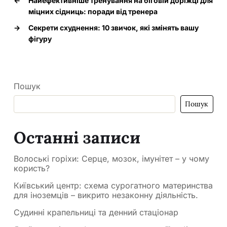
←
Найефективніше тренування на біговій доріжці для
міцних сідниць: поради від тренера
→
Секрети схуднення: 10 звичок, які змінять вашу
фігуру
Пошук
Пошук
Останні записи
Волоські горіхи: Серце, мозок, імунітет – у чому
користь?
Київський центр: схема сурогатного материнства
для іноземців – викрито незаконну діяльність.
Судинні крапельниці та денний стаціонар