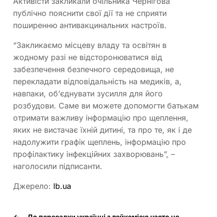
Активісти закликали очільника Чернігова
публічно пояснити свої дії та не сприяти
поширенню антивакцинальних настроїв.
“Закликаємо місцеву владу та освітян в
жодному разі не відсторонюватися від
забезпечення безпечного середовища, не
перекладати відповідальність на медиків, а,
навпаки, об’єднувати зусилля для його
розбудови. Саме ви можете допомогти батькам
отримати важливу інформацію про щеплення,
яких не вистачає їхній дитині, та про те, як і де
надолужити графік щеплень, інформацію про
профілактику інфекційних захворювань”, –
наголосили підписанти.
Джерело:
lb.ua
←
До пересадки українці з лейкемією часто не