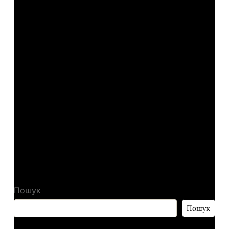
і
Viber
, щоб бути в курсі останніх подій.
Джерело:
obozrevatel.com
←
Які кришки кращі для консервації: варто
використовувати лише їх
→
Харчова звичка №1, яка допомагає Сігурні Вівер
виглядати чудово у 72 роки
Пошук
Пошук