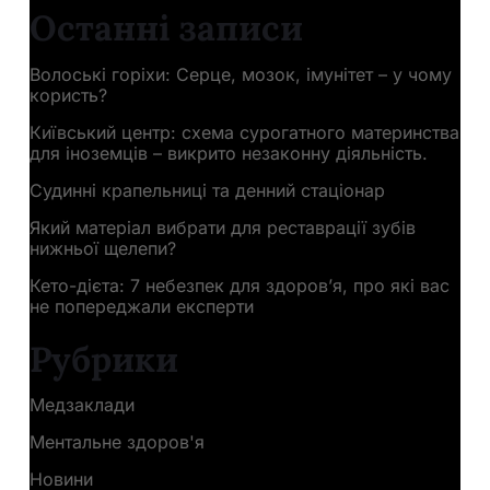
Останні записи
Волоські горіхи: Серце, мозок, імунітет – у чому
користь?
Київський центр: схема сурогатного материнства
для іноземців – викрито незаконну діяльність.
Судинні крапельниці та денний стаціонар
Який матеріал вибрати для реставрації зубів
нижньої щелепи?
Кето-дієта: 7 небезпек для здоров’я, про які вас
не попереджали експерти
Рубрики
Медзаклади
Ментальне здоров'я
Новини