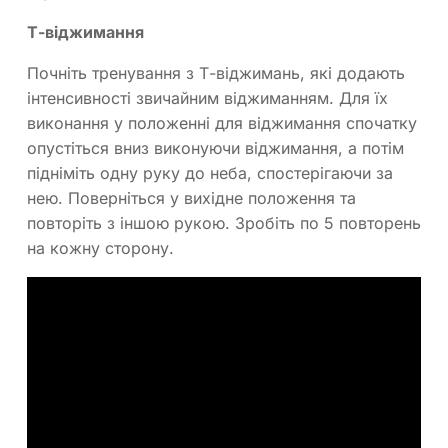
Т-віджимання
Почніть тренування з Т-віджимань, які додають
інтенсивності звичайним віджиманням. Для їх
виконання у положенні для віджимання спочатку
опустіться вниз виконуючи віджимання, а потім
підніміть одну руку до неба, спостерігаючи за
нею. Поверніться у вихідне положення та
повторіть з іншою рукою. Зробіть по 5 повторень
на кожну сторону.
Спліт присідання
Для зміцнення стегон та ніг виконуйте одноногі
присідання. Станьте так, щоб одна нога була
попереду, а коліна утворювали кути у 90
градусів. Опустіться вниз, тримаючи вагу на
передній п’яті, і не дозволяйте коліну виходити за