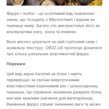
Фарро і полба – це особливий вид пшеничних
зерен, що походить з Месопотамії і відоме як
пшениця емер. Багато хто використовує його як
альтернатива рису, кіноа та ячменю.
Воно високо цінується за свій горіховий смак і
жувальну текстуру. OBOZ.UA пропонує дізнатися
про кілька унікальних властивостей фарро.
Переваги
Цей вид зерна багатий на білок і навіть
перевершує за своїми енергетичними
властивостями коричневий рис і цільнозернову
пшеницю. Це справжнє незамінне джерело білка,
яке має важливе значення для вегетаріанців.
Вживання фарро сприяє зниженню ваги та може