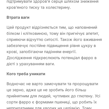
підтримувати здоров’я серця шляхом зниження
кров’яного тиску та холестерину.
Втрата ваги
Цей продукт відрізняється тим, що наповнений
білком і клітковиною, тому він пригнічує апетит,
сприяючи відчуттю ситості. Також його вживання
забезпечує постійне підвищення рівня цукру в
крові, запобігаючи падінням енергії.
Дослідження підкреслюють потенціал фарро в
дієті з урахуванням ваги.
Кого треба уникати
Водночас не варто замочувати та пророщувати
це зерно, адже це не зробить його більш
прийнятним для людей, чутливих до глютену. Усі
сорти фарро є формами пшениці, що робить їх
непридатними для хворих на целіакію. Тому