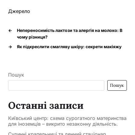
Джерело
←
Непереносимість лактози та алергія на молоко: В
чому різниця?
→
Як підкреслити смагляву шкіру: секрети макіяжу
Пошук
Пошук
Останні записи
Київський центр: схема сурогатного материнства
для іноземців – викрито незаконну діяльність.
Судинні крапельниці та денний стаціонар