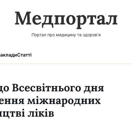
Медпортал
Портал про медицину та здоров'я
аклади
Статті
до Всесвітнього дня
ження міжнародних
цтві ліків