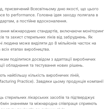
ід, присвячений Всесвітньому дню якості, що цього
nce to performance. Головна ідея заходу полягала в
ндартам, а постійне вдосконалення.
ження міжнародних стандартів, включаючи моніторинг
ів та захист стерильних ліків від забруднень. Як
ні людина може виділяти до 8 мільйонів часток на
 всіх етапах виробництва.
икам поділитися досвідом з адаптації виробничих
ції обладнання та тестування нових рішень.
ть найбільшу кількість виробничих ліній,
cturing Practice). Завдяки цьому продукція компанії
 стерильних лікарських засобів та підтверджує
Обмін знаннями та міжнародна співпраця сприяють