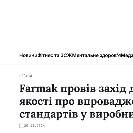
Новини
Фітнес та ЗСЖ
Ментальне здоров’я
Медз
НОВИНИ
Farmak провів захід 
якості про впровад
стандартів у виробни
20.11.2024