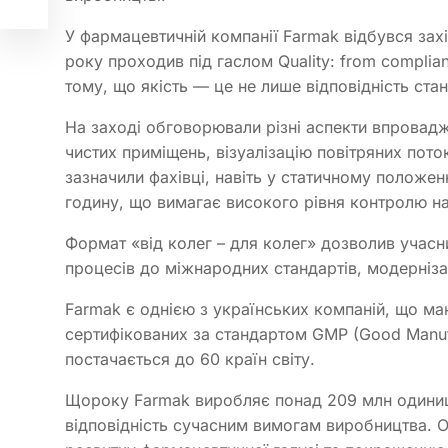
У фармацевтичній компанії Farmak відбувся зах
року проходив під гаслом Quality: from complia
тому, що якість — це не лише відповідність ста
На заході обговорювали різні аспекти впровад
чистих приміщень, візуалізацію повітряних поток
зазначили фахівці, навіть у статичному положен
годину, що вимагає високого рівня контролю на
Формат «від колег – для колег» дозволив учасн
процесів до міжнародних стандартів, модерніза
Farmak є однією з українських компаній, що маю
сертифікованих за стандартом GMP (Good Manufa
постачається до 60 країн світу.
Щороку Farmak виробляє понад 209 млн одиниць
відповідність сучасним вимогам виробництва. 