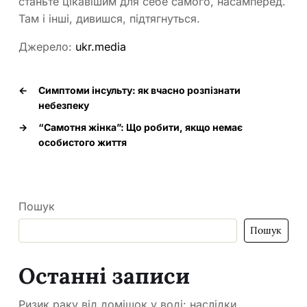
станьте цікавішим для себе самого, насамперед.
Там і інші, дивишся, підтягнуться.
Джерело:
ukr.media
←
Симптоми інсульту: як вчасно розпізнати
небезпеку
→
“Самотня жінка”: Що робити, якщо немає
особистого життя
Пошук
Пошук
Останні записи
Ризик раку від домішок у воді: наслідки