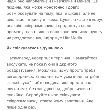
надмірно наполегливій і нав’язливій манері. Це
людина, яка може монотонно і довго
розмірковувати на тему, яка їй цікава, але не
викликає інтересу в інших. Душніла часто ігнорує
реакцію співрозмовника і продовжує свою
промову, навіть якщо вона явно викликає нудьгу
чи роздратування, інформує Ukr.Media.
Як спілкуватися з душнілою
Насамперед наберіться терпіння. Намагайтеся
вислухати, не показуючи відкритого
роздратування. Можливо, йому просто треба
виговоритись. Згадайте, нам усім іноді потрібні
„вільні вуха”, тобто людина, яка просто нас
слухатиме, без засудження, доброзичливо і
спокійно. Спробуйте щиро співчувати
співрозмовнику, ставте йому запитання. Але
лише один раз.