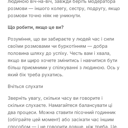
людиною віч-на-віч, завжди беріть модератора
розмови — іншого колегу, сестру, подругу, якщо
розмови точно ніяк не уникнути.
Що робити, якщо це ви?
Розуміння, що ви забираєте у людей час і сили
своїми розмовами чи буркотінням — добра
половина шляху до успіху. Честь вам і хвала,
якщо ви щиро хочете змінитись і навчитися бути
більш приємними у спілкуванні з людиною. Ось у
який бік треба рухатись.
Вчіться слухати
Зверніть увагу, скільки часу ви говорите і
скільки слухаєте. Намагайтеся балансувати ці
два процеси. Можна ставити пісочний годинник
(обіграйте цей момент) або засікати час іншим
способом — і не говорити довше, ніж треба. Це,