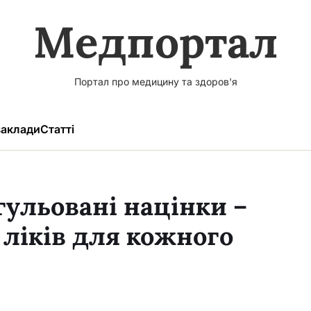
Медпортал
Портал про медицину та здоров'я
аклади
Статті
гульовані націнки –
 ліків для кожного