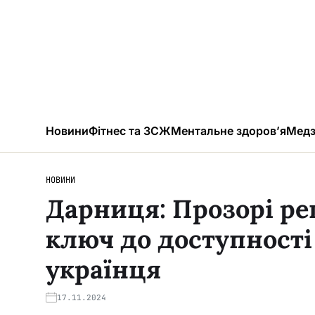
Новини
Фітнес та ЗСЖ
Ментальне здоров’я
Медз
НОВИНИ
Дарниця: Прозорі ре
ключ до доступності
українця
17.11.2024