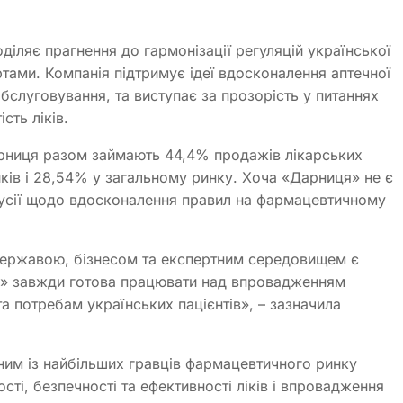
діляє прагнення до гармонізації регуляцій української
тами. Компанія підтримує ідеї вдосконалення аптечної
бслуговування, та виступає за прозорість у питаннях
сть ліків.
арниця разом займають 44,4% продажів лікарських
ків і 28,54% у загальному ринку. Хоча «Дарниця» не є
кусії щодо вдосконалення правил на фармацевтичному
державою, бізнесом та експертним середовищем є
я» завжди готова працювати над впровадженням
та потребам українських пацієнтів», – зазначила
им із найбільших гравців фармацевтичного ринку
сті, безпечності та ефективності ліків і впровадження