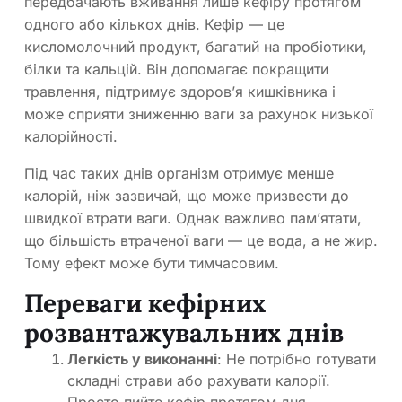
передбачають вживання лише кефіру протягом
одного або кількох днів. Кефір — це
кисломолочний продукт, багатий на пробіотики,
білки та кальцій. Він допомагає покращити
травлення, підтримує здоров’я кишківника і
може сприяти зниженню ваги за рахунок низької
калорійності.
Під час таких днів організм отримує менше
калорій, ніж зазвичай, що може призвести до
швидкої втрати ваги. Однак важливо пам’ятати,
що більшість втраченої ваги — це вода, а не жир.
Тому ефект може бути тимчасовим.
Переваги кефірних
розвантажувальних днів
Легкість у виконанні
: Не потрібно готувати
складні страви або рахувати калорії.
Просто пийте кефір протягом дня.