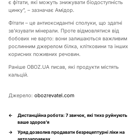
є фітати, які можуть знижувати біодоступність
цинку”, – зазначає Амідор.
Фітати – це антиоксидантні сполуки, що здатні
зв’язувати мінерали. Проте відмовлятися від
бобових не варто: вони залишаються важливим
рослинним джерелом білка, клітковини та інших
корисних поживних речовин.
Раніше OBOZ.UA писав, які продукти містять
кальцій.
Джерело:
obozrevatel.com
←
Дистанційна робота: 7 звичок, які тихо руйнують
ваше здоров’я
→
Уряд дозволив продавати безрецептурні ліки на
автозаправках