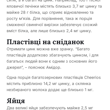
ситні, а й багаті на цинк. Наприклад, 100 г пісної
яловичої печінки містять близько 3,7 мг цинку та
майже 28 г білка, що сприяє відновленню та
росту м’язів. Для порівняння, така ж порція
смаженої свинячої вирізки забезпечує схожий
вміст білка, але лише близько 2,4 мг цинку.
Пластівці на сніданок
Отримати цинк можна вже зранку. “Багато
пластівців додатково збагачують цинком, і для
багатьох людей вони є одним з основних його
джерел”, – пояснює Амідор.
Одна порція багатозернових пластівців Cheerios
містить приблизно 14,2 мг цинку, а склянка
незбираного молока додає ще близько 1 мг.
Яйця
Два великі яйця забезпечують майже 2,5 мг