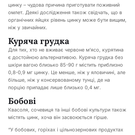
цинку – чудова причина приготувати поживний
омлет. Деякі дослідження також свідчать, що в
органічних яйцях рівень цинку може бути вищим,
ніж у звичайних.
Куряча грудка
Для тих, хто не вживає червоне м’ясо, курятина
є достойною альтернативою. Куряча грудка без
шкіри вагою близько 85-90 г містить приблизно
0,8-0,9 мг цинку. Це менше, ніж у яловичині, але
більше, ніж у консервованому тунці, де на
порцію припадає лише близько 0,4 мг.
Бобові
Квасоля, сочевиця та інші бобові культури також
містять цинк, хоча він засвоюється гірше.
“У бобових, горіхах і цільнозернових продуктах