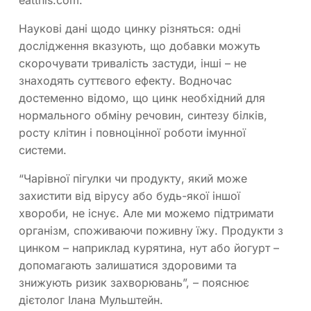
eatthis.com.
Наукові дані щодо цинку різняться: одні
дослідження вказують, що добавки можуть
скорочувати тривалість застуди, інші – не
знаходять суттєвого ефекту. Водночас
достеменно відомо, що цинк необхідний для
нормального обміну речовин, синтезу білків,
росту клітин і повноцінної роботи імунної
системи.
“Чарівної пігулки чи продукту, який може
захистити від вірусу або будь-якої іншої
хвороби, не існує. Але ми можемо підтримати
організм, споживаючи поживну їжу. Продукти з
цинком – наприклад курятина, нут або йогурт –
допомагають залишатися здоровими та
знижують ризик захворювань”, – пояснює
дієтолог Ілана Мульштейн.