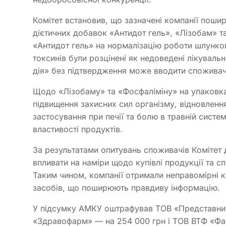
Комітет встановив, що зазначені компанії поши
дієтичних добавок «Антидот гель», «Лізобам» т
«Антидот гель» на нормалізацію роботи шлунко
токсинів були розцінені як недоведені лікувал
дія» без підтвердження може вводити споживач
Щодо «Лізобаму» та «Фосфаліміну» на упаковка
підвищення захисних сил організму, відновленн
застосування при печії та болю в травній систем
властивості продуктів.
За результатами опитувань споживачів Комітет
впливати на наміри щодо купівлі продукції та 
Таким чином, компанії отримали неправомірні 
засобів, що поширюють правдиву інформацію.
У підсумку АМКУ оштрафував ТОВ «Представни
«Здравофарм» — на 254 000 грн і ТОВ ВТФ «Фа