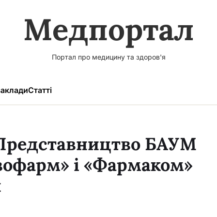
Медпортал
Портал про медицину та здоров'я
аклади
Статті
Представництво БАУМ
офарм» і «Фармаком»
н