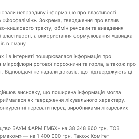
рювали неправдиву інформацію про властивості
а «Фосфалімін». Зокрема, твердження про вплив
во-кишкового тракту, обмін речовин та виведення
ьні властивості, а використання формулювання «швидка
ів в оману.
х і в Інтернеті поширювалася інформація про
я мікрофлори ротової порожнини та горла, а також про
і. Відповідачі не надали доказів, що підтверджують ці
 дійшов висновку, що поширена інформація могла
сприймалася як твердження лікувального характеру.
конкурентні переваги перед виробниками лікарських
цтво БАУМ ФАРМ ГМБХ» на 38 348 860 грн, ТОВ
рмаком» — на 1 400 000 грн. Також Комітет