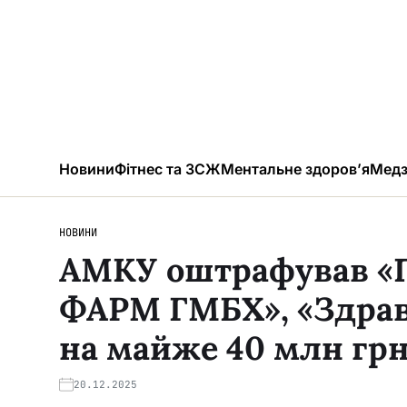
Новини
Фітнес та ЗСЖ
Ментальне здоров’я
Медз
НОВИНИ
АМКУ оштрафував «
ФАРМ ГМБХ», «Здрав
на майже 40 млн гр
20.12.2025