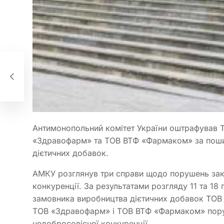
Антимонопольний комітет України оштрафував
«Здравофарм» та ТОВ ВТФ «Фармаком» за пошир
дієтичних добавок.
АМКУ розглянув три справи щодо порушень зако
конкуренції. За результатами розгляду 11 та 18 
замовника виробництва дієтичних добавок ТО
ТОВ «Здравофарм» і ТОВ ВТФ «Фармаком» поруше
недобросовісної конкуренції.