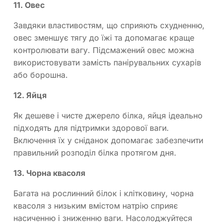
11. Овес
Завдяки властивостям, що сприяють схудненню,
овес зменшує тягу до їжі та допомагає краще
контролювати вагу. Підсмажений овес можна
використовувати замість панірувальних сухарів
або борошна.
12. Яйця
Як дешеве і чисте джерело білка, яйця ідеально
підходять для підтримки здорової ваги.
Включення їх у сніданок допомагає забезпечити
правильний розподіл білка протягом дня.
13. Чорна квасоля
Багата на рослинний білок і клітковину, чорна
квасоля з низьким вмістом натрію сприяє
насиченню і зниженню ваги. Насолоджуйтеся