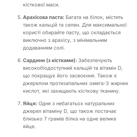
кісткової маси.
Арахісова паста:
Багата на білок, містить
також кальцій та селен. Для максимальної
користі обирайте пасту, що складається
виключно з арахісу, з мінімальним
додаванням солі.
Сардини (з кістками):
Забезпечують
високобіодоступний кальцій та вітамін D,
що покращує його засвоєння. Також є
джерелом протизапальних омега-3 жирних
кислот, які захищають кісткову тканину.
Яйця:
Одне з небагатьох натуральних
джерел вітаміну D, що також постачає
близько 7 грамів білка на одне велике
яйце.