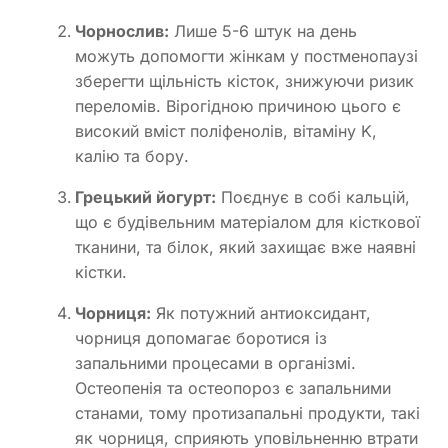
Чорнослив:
Лише 5-6 штук на день
можуть допомогти жінкам у постменопаузі
зберегти щільність кісток, знижуючи ризик
переломів. Вірогідною причиною цього є
високий вміст поліфенолів, вітаміну K,
калію та бору.
Грецький йогурт:
Поєднує в собі кальцій,
що є будівельним матеріалом для кісткової
тканини, та білок, який захищає вже наявні
кістки.
Чорниця:
Як потужний антиоксидант,
чорниця допомагає боротися із
запальними процесами в організмі.
Остеопенія та остеопороз є запальними
станами, тому протизапальні продукти, такі
як чорниця, сприяють уповільненню втрати