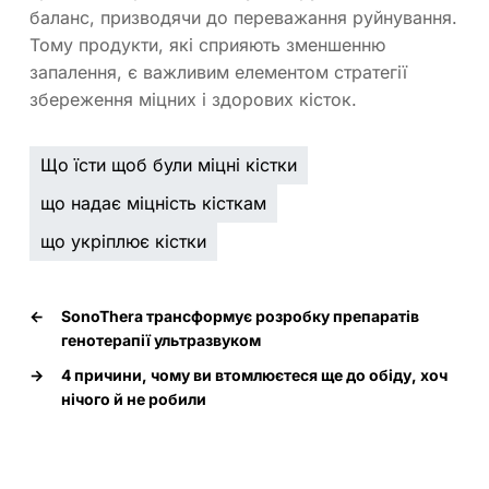
баланс, призводячи до переважання руйнування.
Тому продукти, які сприяють зменшенню
запалення, є важливим елементом стратегії
збереження міцних і здорових кісток.
Що їсти щоб були міцні кістки
що надає міцність кісткам
що укріплює кістки
←
SonoThera трансформує розробку препаратів
генотерапії ультразвуком
→
4 причини, чому ви втомлюєтеся ще до обіду, хоч
нічого й не робили