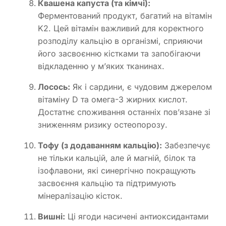
Квашена капуста (та кімчі):
Ферментований продукт, багатий на вітамін
K2. Цей вітамін важливий для коректного
розподілу кальцію в організмі, сприяючи
його засвоєнню кістками та запобігаючи
відкладенню у м’яких тканинах.
Лосось:
Як і сардини, є чудовим джерелом
вітаміну D та омега-3 жирних кислот.
Достатнє споживання останніх пов’язане зі
зниженням ризику остеопорозу.
Тофу (з додаванням кальцію):
Забезпечує
не тільки кальцій, але й магній, білок та
ізофлавони, які синергічно покращують
засвоєння кальцію та підтримують
мінералізацію кісток.
Вишні:
Ці ягоди насичені антиоксидантами