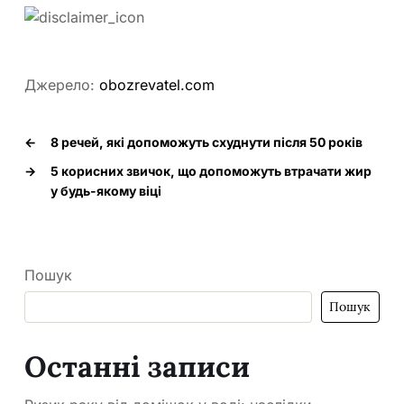
Джерело:
obozrevatel.com
←
8 речей, які допоможуть схуднути після 50 років
→
5 корисних звичок, що допоможуть втрачати жир
у будь-якому віці
Пошук
Пошук
Останні записи