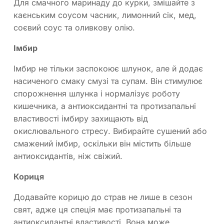
Для смачного маринаду до курки, змішайте з
каєнським соусом часник, лимонний сік, мед,
соєвий соус та оливкову олію.
Імбир
Імбир не тільки заспокоює шлунок, але й додає
насиченого смаку смузі та супам. Він стимулює
спорожнення шлунка і нормалізує роботу
кишечника, а антиоксидантні та протизапальні
властивості імбиру захищають від
окислювального стресу. Вибирайте сушений або
смажений імбир, оскільки він містить більше
антиоксидантів, ніж свіжий.
Кориця
Додавайте корицю до страв не лише в сезон
свят, адже ця спеція має протизапальні та
антиоксидантні властивості. Вона може