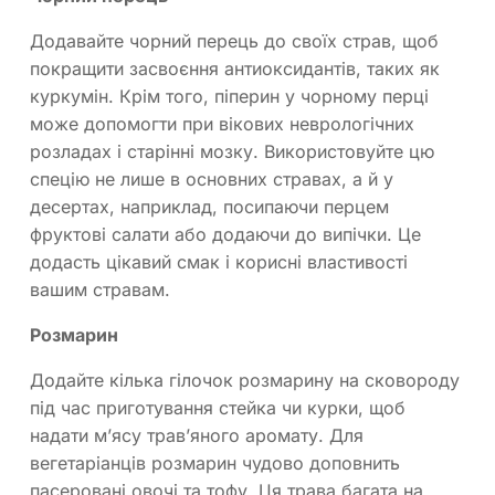
Додавайте чорний перець до своїх страв, щоб
покращити засвоєння антиоксидантів, таких як
куркумін. Крім того, піперин у чорному перці
може допомогти при вікових неврологічних
розладах і старінні мозку. Використовуйте цю
спецію не лише в основних стравах, а й у
десертах, наприклад, посипаючи перцем
фруктові салати або додаючи до випічки. Це
додасть цікавий смак і корисні властивості
вашим стравам.
Розмарин
Додайте кілька гілочок розмарину на сковороду
під час приготування стейка чи курки, щоб
надати м’ясу трав’яного аромату. Для
вегетаріанців розмарин чудово доповнить
пасеровані овочі та тофу. Ця трава багата на