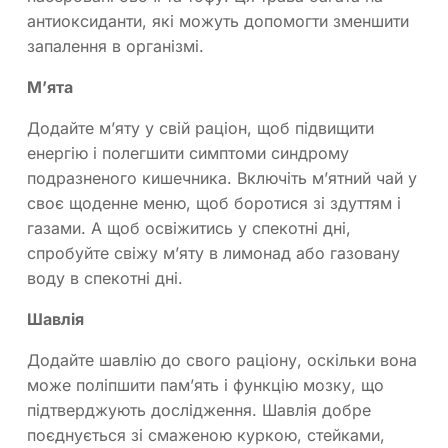
антиоксиданти, які можуть допомогти зменшити
запалення в організмі.
М’ята
Додайте м’яту у свій раціон, щоб підвищити
енергію і полегшити симптоми синдрому
подразненого кишечника. Включіть м’ятний чай у
своє щоденне меню, щоб боротися зі здуттям і
газами. А щоб освіжитись у спекотні дні,
спробуйте свіжу м’яту в лимонад або газовану
воду в спекотні дні.
Шавлія
Додайте шавлію до свого раціону, оскільки вона
може поліпшити пам’ять і функцію мозку, що
підтверджують дослідження. Шавлія добре
поєднується зі смаженою куркою, стейками,