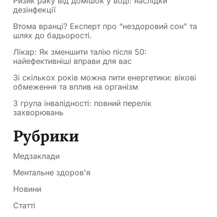
Ризик раку від домішок у воді: наслідки
дезінфекції
Втома вранці? Експерт про “нездоровий сон” та
шлях до бадьорості.
Лікар: Як зменшити талію після 50:
найефективніші вправи для вас
Зі скількох років можна пити енергетики: вікові
обмеження та вплив на організм
3 група інвалідності: повний перелік
захворювань
Рубрики
Медзаклади
Ментальне здоров'я
Новини
Статті