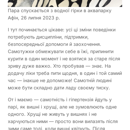
Пара спускається з водної гірки в аквапарку
Афін, 26 липня 2023 р.
І тут починається цікаве: усі ці зміни поведінки
потребують дисципліни, підтримки,
безпосередньої допомоги й заохочення.
Самотужки обмежувати себе в їжі, припинити
курити в один момент і не взятися за старе після
зриву дуже важко. Хто пробував — знає. На
додачу ліки треба пити щодня, в один і той самий
час — інакше не допоможе! Самотній людині
може бути складно дати ладу своєму тиску.
От і маємо — самотність і гіпертензія йдуть у
парі, як вишні і хрущі, але не зумовлюють одне
одного. Хрущі не живуть у вишнях і не
харчуються ними — просто вони вилазять після
зими саме тоді, коли вишні квітнуть. Після