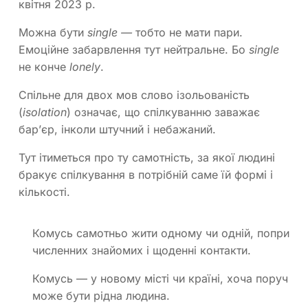
квітня 2023 р.
Можна бути
single —
тобто не мати пари.
Емоційне забарвлення тут нейтральне. Бо
single
не конче
lonely
.
Спільне для двох мов слово ізольованість
(
isolation
) означає, що спілкуванню заважає
бар’єр, інколи штучний і небажаний.
Тут ітиметься про ту самотність, за якої людині
бракує спілкування в потрібній саме їй формі і
кількості.
Комусь самотньо жити одному чи одній, попри
численних знайомих і щоденні контакти.
Комусь — у новому місті чи країні, хоча поруч
може бути рідна людина.