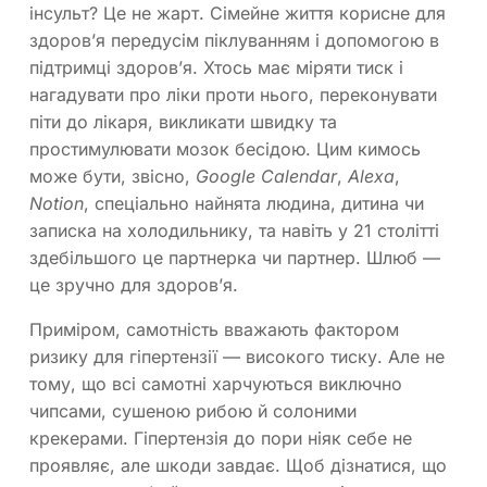
інсульт? Це не жарт. Сімейне життя корисне для
здоров’я передусім піклуванням і допомогою в
підтримці здоров’я. Хтось має міряти тиск і
нагадувати про ліки проти нього, переконувати
піти до лікаря, викликати швидку та
простимулювати мозок бесідою. Цим кимось
може бути, звісно,
Google Calendar
,
Alexa
,
Notion
, спеціально найнята людина, дитина чи
записка на холодильнику, та навіть у 21 столітті
здебільшого це партнерка чи партнер. Шлюб —
це зручно для здоров’я.
Приміром, самотність вважають фактором
ризику для гіпертензії — високого тиску. Але не
тому, що всі самотні харчуються виключно
чипсами, сушеною рибою й солоними
крекерами. Гіпертензія до пори ніяк себе не
проявляє, але шкоди завдає. Щоб дізнатися, що