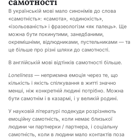
самотності
В українській мові мало синонімів до слова
«самотність»: «самота», «одинокість»,
«ізольованість» і фразеологізм «як палець». Ще
можна бути покинутими, занедбаними,
окремішніми, відлюдниками, пустельниками — та
це більше про різні шляхи до самотності.
В англійській мові відтінків самотності більше.
Loneliness
— неприємна емоція через те, що
кількість і якість спілкування в житті значно
менші, ніж конкретній людині потрібно. Можна
бути самотнім і в казармі, і у великій родині.
У науковій літературі подекуди розрізняють
емоційну самотність, коли немає близької
людини чи партнерки / партнера, і соціальну
самотність, коли в людини мало контактів поза