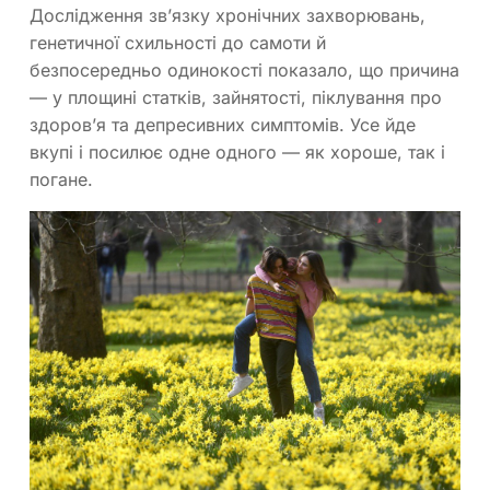
Дослідження зв’язку хронічних захворювань,
генетичної схильності до самоти й
безпосередньо одинокості показало, що причина
— у площині статків, зайнятості, піклування про
здоров’я та депресивних симптомів. Усе йде
вкупі і посилює одне одного — як хороше, так і
погане.