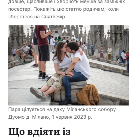
довше, щасливіше і хворіють менше за заміжніх
посестер. Покажіть цю статтю родичам, коли
зберетеся на Святвечір.
Пара цілується на даху Міланського собору
Дуомо ді Мілано, 1 червня 2023 р.
Що вдіяти із