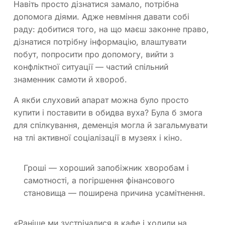
Навіть просто дізнатися замало, потрібна
допомога діями. Адже невміння давати собі
раду: добитися того, на що маєш законне право,
дізнатися потрібну інформацію, влаштувати
побут, попросити про допомогу, вийти з
конфліктної ситуації — частий спільний
знаменник самоти й хвороб.
А якби слуховий апарат можна було просто
купити і поставити в обидва вуха? Була б змога
для спілкування, деменція могла й загальмувати
на тлі активної соціалізації в музеях і кіно.
Гроші — хороший запобіжник хворобам і
самотності, а погіршення фінансового
становища — поширена причина усамітнення.
«Раніше ми зустрічалися в кафе і ходили на