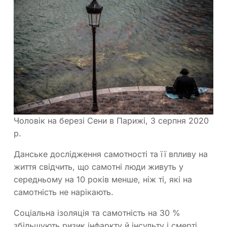
Чоловік на березі Сени в Парижі, 3 серпня 2020
р.
Данське дослідження самотності та її впливу на
життя свідчить, що самотні люди живуть у
середньому на 10 років менше, ніж ті, які на
самотність не нарікають.
Соціальна ізоляція та самотність на 30 %
збільшують ризик інфаркту й інсульту і смерті