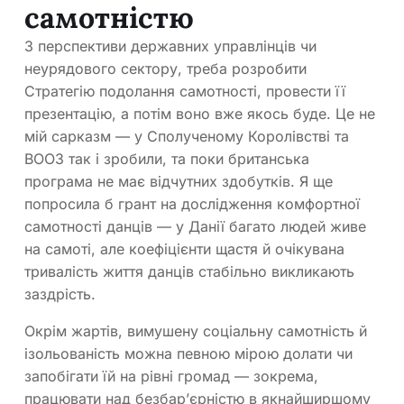
самотністю
З перспективи державних управлінців чи
неурядового сектору, треба розробити
Стратегію подолання самотності, провести її
презентацію, а потім воно вже якось буде. Це не
мій сарказм — у Сполученому Королівстві та
ВООЗ так і зробили, та поки британська
програма не має відчутних здобутків. Я ще
попросила б грант на дослідження комфортної
самотності данців — у Данії багато людей живе
на самоті, але коефіцієнти щастя й очікувана
тривалість життя данців стабільно викликають
заздрість.
Окрім жартів, вимушену соціальну самотність й
ізольованість можна певною мірою долати чи
запобігати їй на рівні громад — зокрема,
працювати над безбар’єрністю в якнайширшому