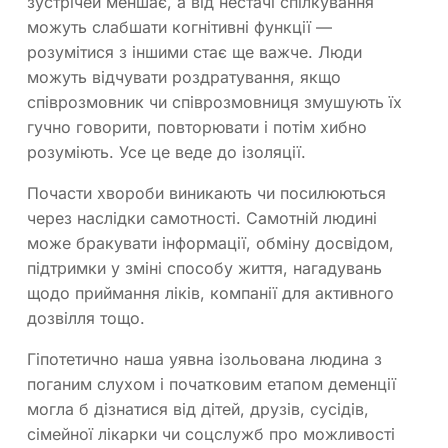
зустрічей меншає, а від нестачі спілкування
можуть слабшати когнітивні функції —
розумітися з іншими стає ще важче. Люди
можуть відчувати роздратування, якщо
співрозмовник чи співрозмовниця змушують їх
гучно говорити, повторювати і потім хибно
розуміють. Усе це веде до ізоляції.
Почасти хвороби виникають чи посилюються
через наслідки самотності. Самотній людині
може бракувати інформації, обміну досвідом,
підтримки у зміні способу життя, нагадувань
щодо приймання ліків, компанії для активного
дозвілля тощо.
Гіпотетично наша уявна ізольована людина з
поганим слухом і початковим етапом деменції
могла б дізнатися від дітей, друзів, сусідів,
сімейної лікарки чи соцслужб про можливості