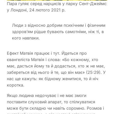
Пара гуляє серед нарцисів у парку Сент-Джеймс
у Лондоні, 24 лютого 2021 р.
Люди з відносно добрим психічним і фізичним
здоров’ям рідше бувають самотніми, ніж ті, в
кого навпаки.
Ефект Матвія працює і тут. Йдеться про
євангеліста Матвія і слова: «Бо кожному, хто
має, дасться йому та й додасться, хто ж не має,
забереться від нього й те, що він має» (25:29). У
нас ще кажуть: як бідному женитися, то й ніч
коротка.
Якщо людина недочуває і не має змоги
поставити слуховий апарат, то спілкуватися
може бути складно чи навіть соромно. Розмов і