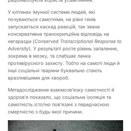
раціоналізують користь усамітнення.
У клітинах імунної системи людей, які
почуваються самотніми, на рівні генів
запускається каскад реакцій, так звана
консервативна транскрипційна відповідь на
негаразди (
Conserved Transcriptional Response to
Adversity
). У результаті росте рівень запалення,
зокрема в мозку, та слабшає ланка
противірусного захисту. Тобто на самоті люди й
інші соціальні тварини буквально стають
вразливішими для хвороб.
Метадослідження взаємозв’язку самотності й
здоров’я показало, що соціальна ізоляція та
самотність істотно пов’язані з передчасною
смертністю з будь-якої причини.