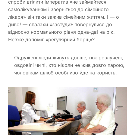
спроби втілити імператив «не займайтеся
самолікуванням і зверніться до сімейного
лікаря» він таки зажив сімейним життям. І — о
диво! — спалахи «застуди» повернулися до
відносно нормального рівня одна-дві на рік.
Невже допоміг «регулярний борщ»?..
Одружені люди живуть довше, ніж розлучені,
овдовілі чи ті, хто ніколи не жив довго парою,
чоловікам шлюб особливо йде на користь.