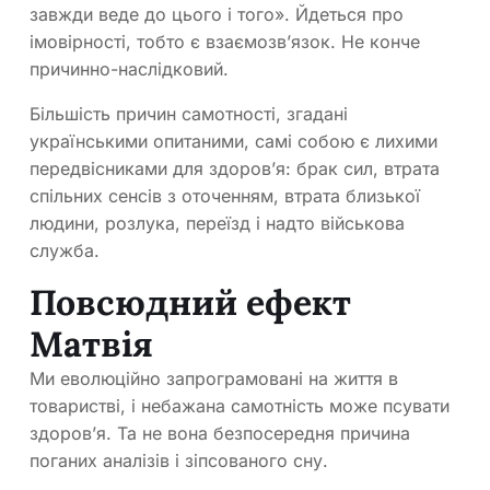
завжди веде до цього і того». Йдеться про
імовірності, тобто є взаємозв’язок. Не конче
причинно-наслідковий.
Більшість причин самотності, згадані
українськими опитаними, самі собою є лихими
передвісниками для здоров’я: брак сил, втрата
спільних сенсів з оточенням, втрата близької
людини, розлука, переїзд і надто військова
служба.
Повсюдний ефект
Матвія
Ми еволюційно запрограмовані на життя в
товаристві, і небажана самотність може псувати
здоров’я. Та не вона безпосередня причина
поганих аналізів і зіпсованого сну.