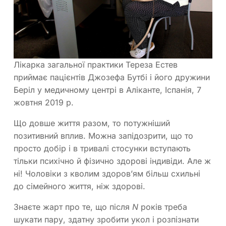
Лікарка загальної практики Тереза Естев
приймає пацієнтів Джозефа Бутбі і його дружини
Беріл у медичному центрі в Аліканте, Іспанія, 7
жовтня 2019 р.
Що довше життя разом, то потужніший
позитивний вплив. Можна запідозрити, що то
просто добір і в тривалі стосунки вступають
тільки психічно й фізично здорові індивіди. Але ж
ні! Чоловіки з кволим здоров’ям більш схильні
до сімейного життя, ніж здорові.
Знаєте жарт про те, що після
N
років треба
шукати пару, здатну зробити укол і розпізнати